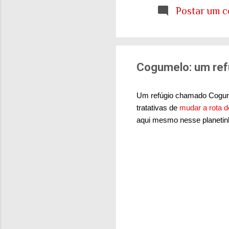
etária que aprendemo
Postar um c
E ainda estamos tent
cidades e para o sis
de tudo isso: onde q
Cogumelo: um ref
Um refúgio chamado Cogume
tratativas de
mudar a rota d
aqui mesmo nesse planetinh