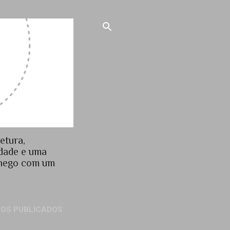
etura,
idade e uma
chego com um
GOS PUBLICADOS