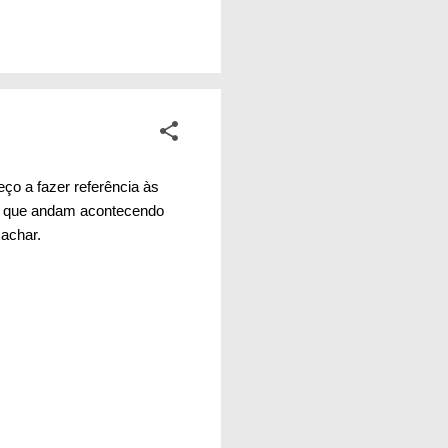
ta o país que temos.
sas, para as nossas
a simples por trás
o a fazer referência às
as que andam acontecendo
achar.