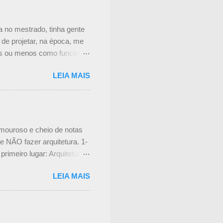
nteressante. Não achei mais
o é feita a manutenção das
eceu um pouco complicado,
a no mestrado, tinha gente
om ...
de projetar, na época, me
is ou menos como funciona
atamente o Processo de
LEIA MAIS
ssear por ele? Passo 1:
á posso até dizer quando um
gual, nem quer dizer que
 E, fundamental, é a eta...
amouroso e cheio de notas
 NÃO fazer arquitetura. 1-
imeiro lugar: Arquitetura
s em Miami e Paris. Eles
LEIA MAIS
do em seus escritórios ou em
ctual : Tudo bem, não vou
e maravilhosa que vive para
tes de como eles podem