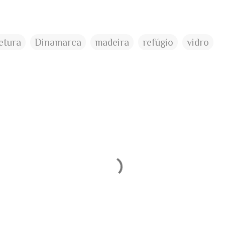
etura
Dinamarca
madeira
refúgio
vidro