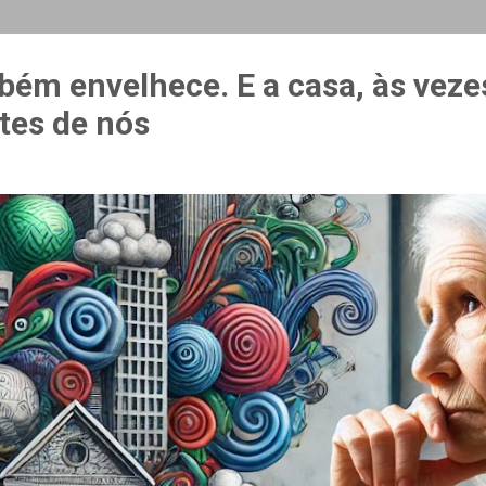
MAIS…
CURSO ESPAÇO & ESTÍMULO
bém envelhece. E a casa, às veze
tes de nós