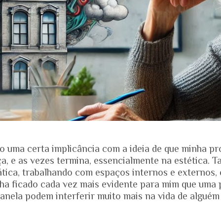
o uma certa implicância com a ideia de que minha pr
, e as vezes termina, essencialmente na estética. T
ática, trabalhando com espaços internos e externos, 
nha ficado cada vez mais evidente para mim que uma 
anela podem interferir muito mais na vida de alguém
ias dos projetos. Quando falamos de envelhecimento, 
e nos mostra que o Brasil está envelhecendo rapidam