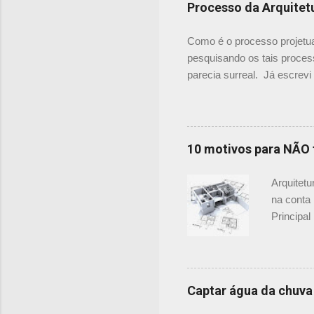
onde as p
Processo da Arquitet
referênci
floreira
Como é o processo projetua
mas o con
pesquisando os tais proces
parecia surreal. Já escre
o meu processo. E agora ac
Projetar. Vale a visita par
Entrevista e discussões ini
projeto vai dar certo ou nã
10 motivos para NÃO 
vamos ficar amigões, mas é
Arquitet
na conta
Principa
não é um
são a min
escritóri
ganhar r
Captar água da chuva
ajudar o