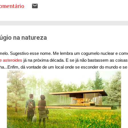
s a desenhar nos livros de geografia já não represen
omentário
ando entender o que isso significa para as nossas ca
tema de saúde. Eu costumo pensar que há uma pergunt
ueremos envelhecer? A resposta da maioria das p...
úgio na natureza
lo. Sugestivo esse nome. Me lembra um cogumelo nuclear e começ
e asteroides
já na próxima década. E se já não bastassem as cois
a...Enfim, dá vontade de um local onde se esconder do mundo e se 