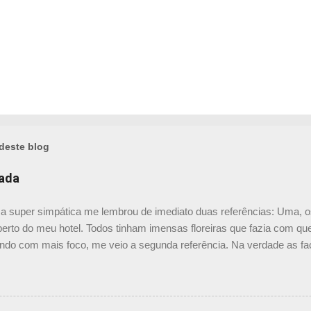
deste blog
hada
a super simpática me lembrou de imediato duas referências: Uma, o
erto do meu hotel. Todos tinham imensas floreiras que fazia com qu
ndo com mais foco, me veio a segunda referência. Na verdade as fa
segundas peles, floreiras que criam um micro clima super agradável 
mo a casa do colega Oscar Muller. Eu juro que tenho fotos no compu
para colocar aqui. A dele é uma casa de vila e, na parte dos fundos,