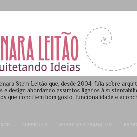
Pular para o conteúdo principal
enara Stein Leitão que, desde 2004, fala sobre arquit
es e design abordando assuntos ligados à sustentabil
os que conciliem bom gosto, funcionalidade e acon
TATO
CURRÍCULO
SOBRE MEU TRABALHO
ARTI