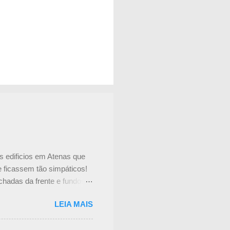
s edificios em Atenas que
e ficassem tão simpáticos!
chadas da frente e fundos
no interior do prédio.
LEIA MAIS
tador, mas não consegui
 tem uma cortina de metal