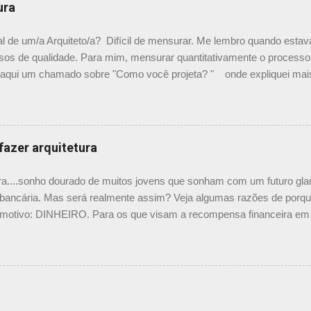
lantas, em geral trepadeiras, se mesclam e criam um efeito super i
ura
as sobre esse projeto no site e não sei o autor do projeto e nem com
s. Em algumas se tem alcance por dentro da casa, em outras me par
l de um/a Arquiteto/a? Difícil de mensurar. Me lembro quando estav
ceito é super bom. PS: O Elcio no comentário abaixo deixou o link c
sos de qualidade. Para mim, mensurar quantitativamente o processo 
vi aqui um chamado sobre "Como você projeta? " onde expliquei ma
hei um guia rápido falando sobre isso nesse site , descrevendo ex
a visualizar a quantidade de material gerado por um projeto. Vamos pa
ciais Esse passo é fundamental. Na minha experiência profissional j
o. É preciso empatia com o proprietário. Não, não se precisa pensar i
fazer arquitetura
 preciso uma cumplicidade e empatia para atingir um objetivo comum.
ura....sonho dourado de muitos jovens que sonham com um futuro gl
 bancária. Mas será realmente assim? Veja algumas razões de porque
l motivo: DINHEIRO. Para os que visam a recompensa financeira em pr
a mina de ouro. Esqueça os figurões que vê na mídia com escritório
oria da minoria. A grande maioria dos colegas arquitetos está ralan
os alheios. E ainda faz bico no fim de semana. 2- Recompensa intele
ios de dinheiro, mas vou ser reconhecido como uma pessoa criativa 
s outros. Sim! Ajudar os amigos, parentes e conhecidos dando palpi