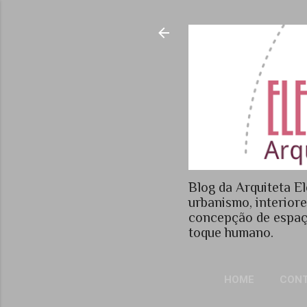
Blog da Arquiteta El
urbanismo, interior
concepção de espaç
toque humano.
HOME
CON