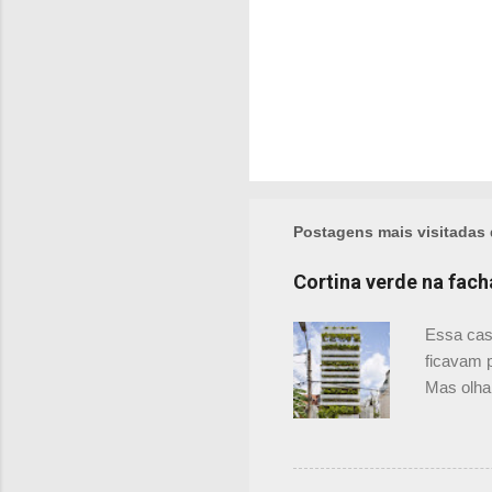
Postagens mais visitadas 
Cortina verde na fac
Essa cas
ficavam p
Mas olha
são como 
Justo co
acha-las 