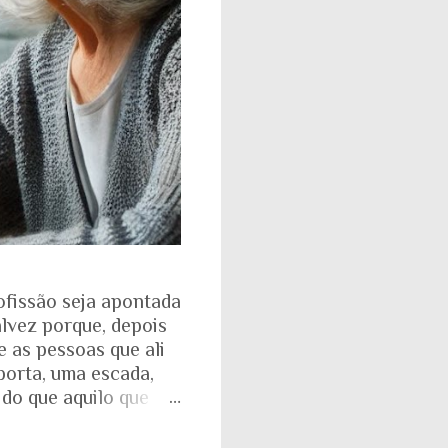
ofissão seja apontada
alvez porque, depois
e as pessoas que ali
porta, uma escada,
 do que aquilo que
isso fica ainda mais
ente. Aquela pirâmide