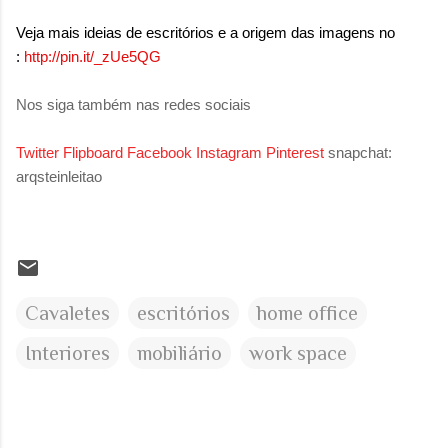
Veja mais ideias de escritórios e a origem das imagens no
:
http://pin.it/_zUe5QG
Nos siga também nas redes sociais
Twitter
Flipboard
Facebook
Instagram
Pinterest
snapchat:
arqsteinleitao
Cavaletes
escritórios
home office
Interiores
mobiliário
work space
C
o