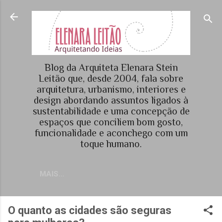
Pular para o conteúdo principal
Blog da Arquiteta Elenara Stein
Leitão que, desde 2004, fala sobre
arquitetura, urbanismo, interiores e
design abordando assuntos ligados à
sustentabilidade e uma concepção de
espaços que conciliem bom gosto,
funcionalidade e aconchego com um
toque humano.
MAIS…
O quanto as cidades são seguras