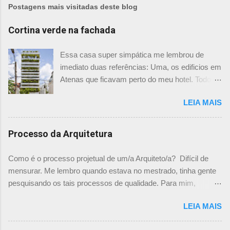
Postagens mais visitadas deste blog
Cortina verde na fachada
Essa casa super simpática me lembrou de
imediato duas referências: Uma, os edificios em
Atenas que ficavam perto do meu hotel. Todos
tinham imensas floreiras que fazia com que
LEIA MAIS
ficassem tão simpáticos! Mas olhando com
mais foco, me veio a segunda referência. Na
verdade as fachadas da frente e fundos são
Processo da Arquitetura
como segundas peles, floreiras que criam um
micro clima super agradável no interior do
Como é o processo projetual de um/a Arquiteto/a? Difícil de
prédio. Justo como a casa do colega Oscar
mensurar. Me lembro quando estava no mestrado, tinha gente
Muller. Eu juro que tenho fotos no computador,
pesquisando os tais processos de qualidade. Para mim,
mas não consegui acha-las para colocar aqui. A
mensurar quantitativamente o processo de projetar, na época,
dele é uma casa de vila e, na parte dos fundos,
LEIA MAIS
me parecia surreal. Já escrevi aqui um chamado sobre "Como
tem uma cortina de metal onde as plantas, em
você projeta? " onde expliquei mais ou menos como funciona
geral trepadeiras, se mesclam e criam um