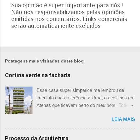
Sua opinião é super importante para nós !
Não nos responsabilizamos pelas opiniões
P
emitidas nos comentários. Links comerciais
o
serão automaticamente excluídos
s
t
a
r
u
m
Postagens mais visitadas deste blog
c
o
Cortina verde na fachada
m
e
Essa casa super simpática me lembrou de
n
imediato duas referências: Uma, os edificios em
t
Atenas que ficavam perto do meu hotel. Todos
á
tinham imensas floreiras que fazia com que
r
LEIA MAIS
ficassem tão simpáticos! Mas olhando com
i
mais foco, me veio a segunda referência. Na
o
verdade as fachadas da frente e fundos são
Processo da Arquitetura