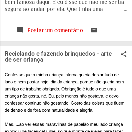
bem famosa daqui. E eu disse que não me sentia
segura ao andar por ela. Que tinha uma
percepção de insegurança. E a resposta foi que
seria talvez uma visão pessoal. Como sei que a
visão (e experiência) das mulheres sobre o que é
Postar um comentário
uma cidade segura pode ser diferente das visões
masculinas, fui pesquisar a respeito em artigos
acadêmicos e governamentais recentes para
Reciclando e fazendo brinquedos - arte
entender mais sobre a realidade. É mesmo
de ser criança
percepção pessoal. Ou.... Pesquisa do Instituto
Patrícia Galvão em parceria com o Instituto
Confesso que a minha criança interna queria deixar tudo de
Locomotiva, divulgada em setembro de 2024,
lado e nem postar hoje, dia da criança, porque não queria nem
mostrou um dado alarmante: que 97% das
um tipo de trabalho obrigado. Obrigação é tudo o que uma
brasileiras sentem medo de sofrer violência
criança não gosta, né. Eu, pelo menos não gostava, e devo
quando se deslocam pela cidade. A mesma
confessar continuo não gostando. Gosto das coisas que fluem
pesquisa aponta que 71% das mulheres já
de dentro e de fora com naturalidade e alegria.
sofreram algum tipo de violência durante seus
deslocamentos urbanos. Entre mulheres negras
Mas.....ao ver essas maravilhas de papelão meu lado criança
e LBT, os índices sobem ainda mais. Isso não é
explodiu de faceirice! Olhe, só que monte de ideias para fazer