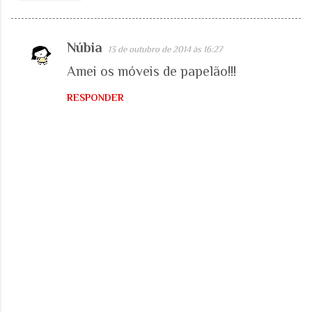
Núbia
13 de outubro de 2014 às 16:27
C
Amei os móveis de papelão!!!
o
m
RESPONDER
e
n
t
á
r
i
o
s