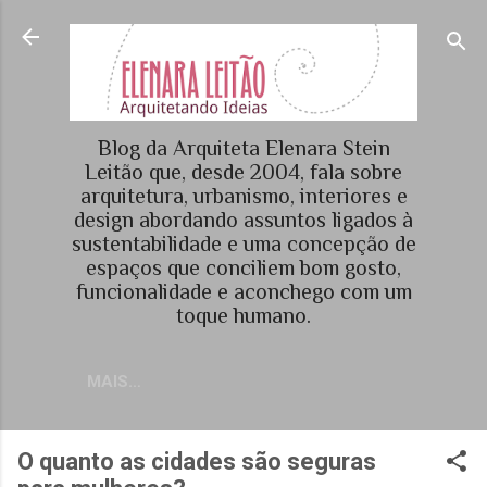
Pular para o conteúdo principal
Blog da Arquiteta Elenara Stein
Leitão que, desde 2004, fala sobre
arquitetura, urbanismo, interiores e
design abordando assuntos ligados à
sustentabilidade e uma concepção de
espaços que conciliem bom gosto,
funcionalidade e aconchego com um
toque humano.
MAIS…
O quanto as cidades são seguras