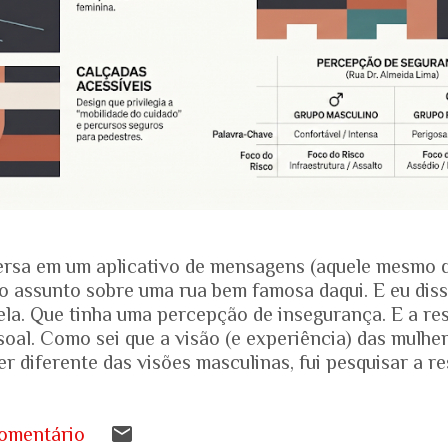
rsa em um aplicativo de mensagens (aquele mesmo 
o assunto sobre uma rua bem famosa daqui. E eu dis
ela. Que tinha uma percepção de insegurança. E a res
soal. Como sei que a visão (e experiência) das mulhe
r diferente das visões masculinas, fui pesquisar a r
amentais recentes para entender mais sobre a reali
.... Pesquisa do Instituto Patrícia Galvão em parceri
da em setembro de 2024, mostrou um dado alarmante
omentário