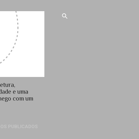
etura,
idade e uma
chego com um
GOS PUBLICADOS