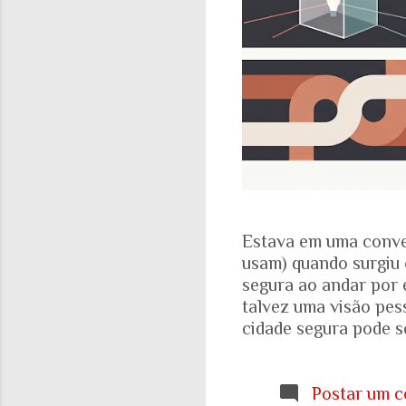
Estava em uma conve
usam) quando surgiu 
segura ao andar por 
talvez uma visão pes
cidade segura pode se
acadêmicos e govern
percepção pessoal. Ou
Locomotiva, divulga
Postar um c