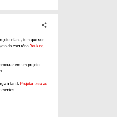
ade. A mesma
a durante seus
inda mais. Isso não é
eto infantil, tem que ser
ojeto do escritório
Baukind
,
 procurar em um projeto
s.
ia infantil.
Projetar para as
pamentos.