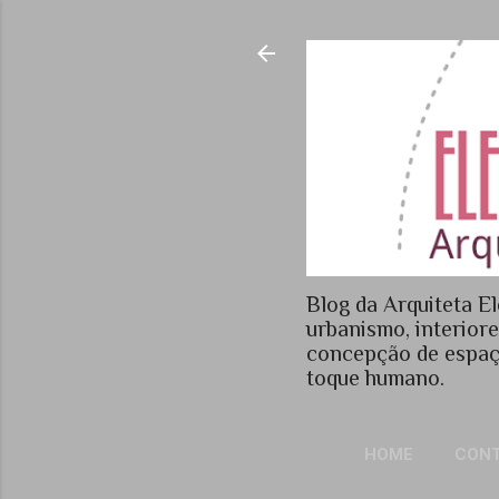
Blog da Arquiteta El
urbanismo, interior
concepção de espaç
toque humano.
HOME
CON