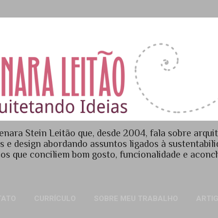
Pular para o conteúdo principal
enara Stein Leitão que, desde 2004, fala sobre arquit
es e design abordando assuntos ligados à sustentabil
os que conciliem bom gosto, funcionalidade e acon
TATO
CURRÍCULO
SOBRE MEU TRABALHO
ARTI