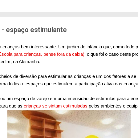
edo de sofrer violência quando se deslocam pela cid
71% das mulheres já sofreram algum tipo de violênci
s. Entre mulheres negras e LBT, os índices sobem a
er...
a - espaço estimulante
rianças bem interessante. Um jardim de infância que, como todo proj
Escola para crianças, pense fora da caixa)
, o que foi o caso deste pr
Berlim, na Alemanha.
cheios de diversão para estimular as crianças é um dos fatores a se
rma lúdica e espaços que estimulem a participação ativa das criança
u um espaço de varejo em uma imensidão de estímulos para a energ
 para que as
crianças se sintam estimuladas
pelos ambientes e equi