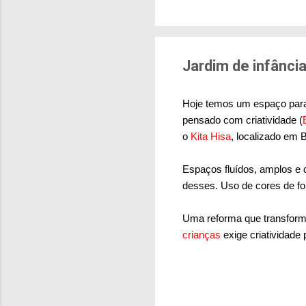
brasileiras sentem m
pesquisa aponta que 
deslocamentos urbano
sensação isolada. Se p
Jardim de infânci
Hoje temos um espaço para c
pensado com criatividade (
o
Kita Hisa
, localizado em 
Espaços fluídos, amplos e 
desses. Uso de cores de fo
Uma reforma que transformo
crianças
exige criatividade