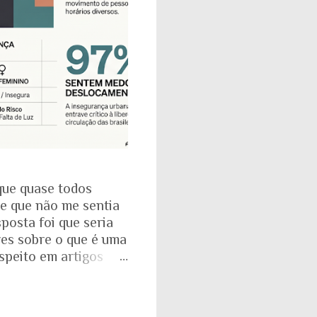
que quase todos
se que não me sentia
posta foi que seria
res sobre o que é uma
espeito em artigos
dade. É mesmo
a com o Instituto
: que 97% das