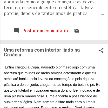
apontada como algo que começa, e as vezes
termina, essencialmente na estética. Talvez
porque, depois de tantos anos de prática,
trabalhando com espaços internos e externos, e
as pessoas que ali vivem e circulam, tenha ficado
cada vez mais evidente para mim que uma porta,
Postar um comentário
uma escada, uma calçada ou uma janela podem
interferir muito mais na vida de alguém do que
aquilo que aparece nas fotografias dos
Uma reforma com interior lindo na
projetos. Quando falamos de envelhecimento,
Croácia
isso fica ainda mais evidente. A realidade nos
mostra que o Brasil está envelhecendo
Enfim chegou a Copa. Passado o primeiro jogo com uma
rapidamente. Aquela pirâmide etária que
abertura que muitos de meus amigos detestaram e que eu
aprendemos a desenhar nos livros de geografia
achei até bonita, pela leveza da concepção e pela riqueza
já não representa o país que temos. E ainda
plástica e de conjunto, chegamos ao tempo de bola no pé. Eu
estamos tentando entender o que isso significa
gosto de futebol em qualquer época do ano. Bem jogado é de
para as nossas casas, para as nossas cidades e
uma plástica maravilhosa. E me encanta a possibilidade de
para o sistema de saúde. Eu costumo pensar que
subverter a lógica. Nem sempre o time mais caro ou mais
há uma pergunta simples por trás de tudo isso:
talentoso sai vencedor. Por vezes, e muitas, Davi derrota