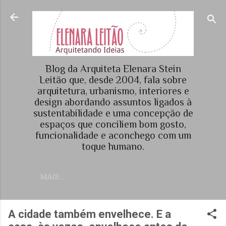
Pular para o conteúdo principal
Blog da Arquiteta Elenara Stein
Leitão que, desde 2004, fala sobre
arquitetura, urbanismo, interiores e
design abordando assuntos ligados à
sustentabilidade e uma concepção de
espaços que conciliem bom gosto,
funcionalidade e aconchego com um
toque humano.
MAIS…
A cidade também envelhece. E a