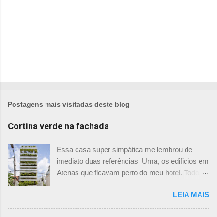
Postagens mais visitadas deste blog
Cortina verde na fachada
Essa casa super simpática me lembrou de
imediato duas referências: Uma, os edificios em
Atenas que ficavam perto do meu hotel. Todos
tinham imensas floreiras que fazia com que
LEIA MAIS
ficassem tão simpáticos! Mas olhando com
mais foco, me veio a segunda referência. Na