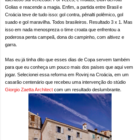
onde queremos envelhecer? A resposta da
Golias e reacende a magia. Enfim, a partida entre Brasil e
maioria das p...
Croácia teve de tudo isso: gol contra, pênalti polêmico, gol
suado e gol maravilha. Todos brasileiros. Resultado 3 x 1. Mas
isso em nada menospreza o time croata que enfrentou a
poderosa penta campeã, dona do campinho, com altivez e
garra.
Mas eu já tinha dito que esses dias de Copa servem também
para que eu conheça um pouco mais dos países que aqui vem
jogar. Selecionei essa reforma em Rovinj na Croácia, em um
casarão centenário que recebeu uma intervenção do stúdio
Giorgio Zaetta Architect
com um resultado deslumbrante.