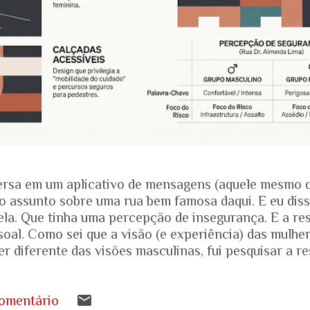
rsa em um aplicativo de mensagens (aquele mesmo 
o assunto sobre uma rua bem famosa daqui. E eu dis
ela. Que tinha uma percepção de insegurança. E a res
soal. Como sei que a visão (e experiência) das mulhe
r diferente das visões masculinas, fui pesquisar a r
amentais recentes para entender mais sobre a reali
.... Pesquisa do Instituto Patrícia Galvão em parceri
da em setembro de 2024, mostrou um dado alarmante
omentário