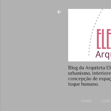
Blog da Arquiteta El
urbanismo, interior
concepção de espaç
toque humano.
HOME
CON