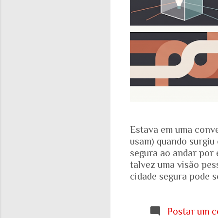
Estava em uma conve
usam) quando surgiu 
segura ao andar por 
talvez uma visão pes
cidade segura pode se
acadêmicos e govern
percepção pessoal. Ou
Locomotiva, divulga
Postar um c