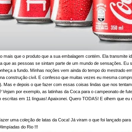
o mais que o produto que a sua embalagem contém. Ela transmite ide
ra que as pessoas se sintam parte de um mundo de sensações. Eu 
onheça a fundo. Minhas noções vem ainda do tempo do mestrado em
a construção civil. E confesso que muitas vezes eu mesma compr
.). Mas e depois o que fazer com essas coisas lindas que nos tenta
Vejam por exemplo, as latinhas da Coca para o campeonato de futeb
m escritas em 11 línguas! Apaixonei. Quero TODAS! E olhem que eu 
zer uma coleção de latas da Coca! Já viram o que foi lançado par
impíadas do Rio !!!