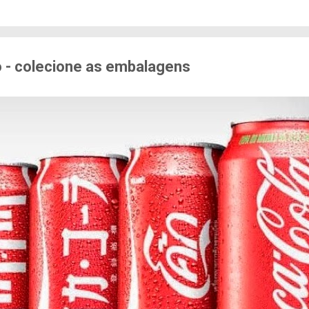
edo de sofrer violência quando se deslocam pela cid
71% das mulheres já sofreram algum tipo de violênci
s. Entre mulheres negras e LBT, os índices sobem a
er...
 - colecione as embalagens