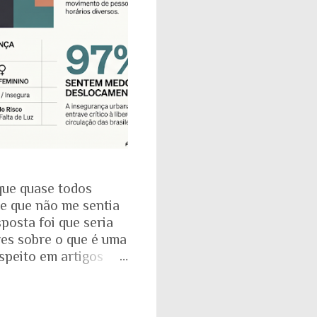
que quase todos
se que não me sentia
posta foi que seria
res sobre o que é uma
espeito em artigos
dade. É mesmo
a com o Instituto
: que 97% das