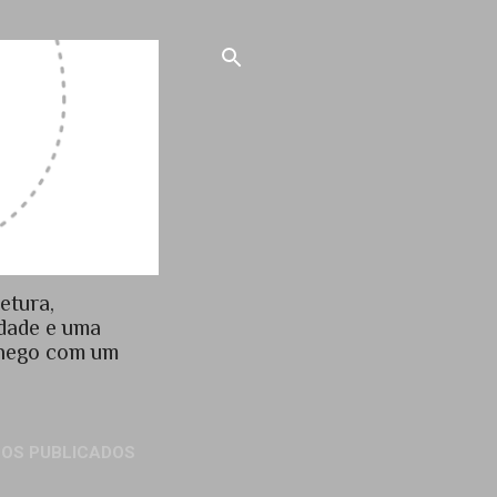
etura,
idade e uma
chego com um
GOS PUBLICADOS