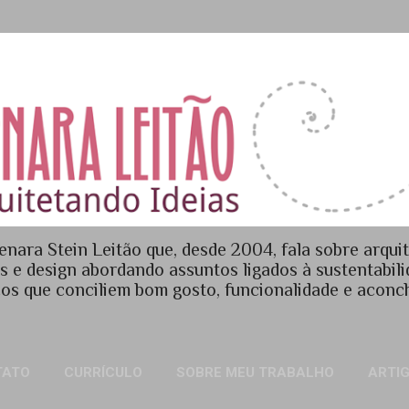
Pular para o conteúdo principal
enara Stein Leitão que, desde 2004, fala sobre arquit
es e design abordando assuntos ligados à sustentabil
os que conciliem bom gosto, funcionalidade e acon
TATO
CURRÍCULO
SOBRE MEU TRABALHO
ARTI