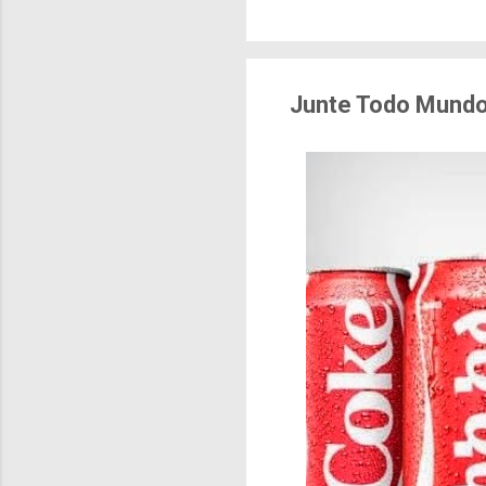
brasileiras sentem m
pesquisa aponta que 
deslocamentos urbano
sensação isolada. Se p
Junte Todo Mundo