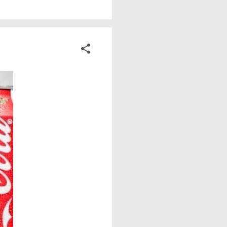
ade. A mesma
a durante seus
inda mais. Isso não é