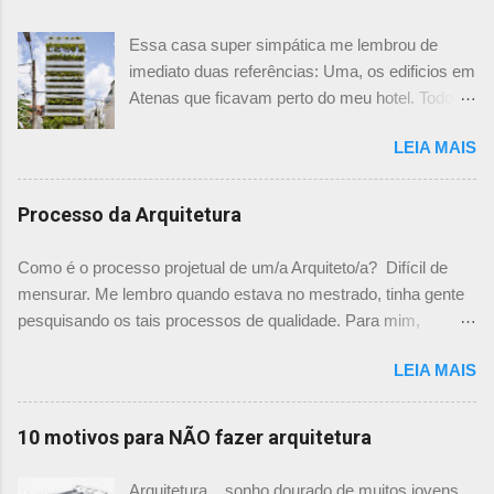
Essa casa super simpática me lembrou de
imediato duas referências: Uma, os edificios em
Atenas que ficavam perto do meu hotel. Todos
tinham imensas floreiras que fazia com que
LEIA MAIS
ficassem tão simpáticos! Mas olhando com
mais foco, me veio a segunda referência. Na
verdade as fachadas da frente e fundos são
Processo da Arquitetura
como segundas peles, floreiras que criam um
micro clima super agradável no interior do
Como é o processo projetual de um/a Arquiteto/a? Difícil de
prédio. Justo como a casa do colega Oscar
mensurar. Me lembro quando estava no mestrado, tinha gente
Muller. Eu juro que tenho fotos no computador,
pesquisando os tais processos de qualidade. Para mim,
mas não consegui acha-las para colocar aqui. A
mensurar quantitativamente o processo de projetar, na época,
dele é uma casa de vila e, na parte dos fundos,
LEIA MAIS
me parecia surreal. Já escrevi aqui um chamado sobre "Como
tem uma cortina de metal onde as plantas, em
você projeta? " onde expliquei mais ou menos como funciona
geral trepadeiras, se mesclam e criam um
o meu processo. E agora achei um guia rápido falando sobre
10 motivos para NÃO fazer arquitetura
efeito super interessante. Não achei mais
isso nesse site , descrevendo exatamente o Processo de
referências sobre esse projeto no site e não sei
Projetar. Vale a visita para visualizar a quantidade de material
Arquitetura....sonho dourado de muitos jovens