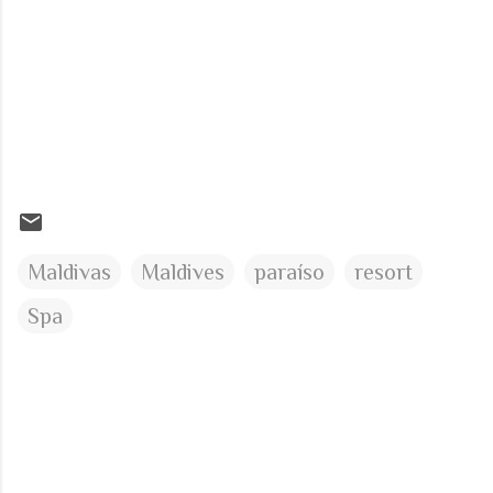
Maldivas
Maldives
paraíso
resort
Spa
C
o
m
e