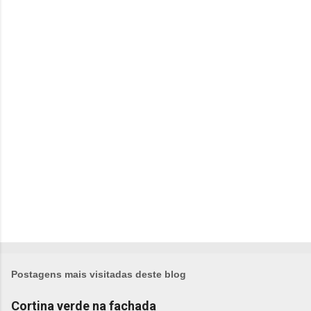
n
t
á
r
i
o
s
Postagens mais visitadas deste blog
Cortina verde na fachada