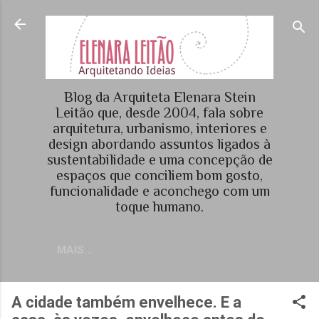
Pular para o conteúdo principal
Blog da Arquiteta Elenara Stein
Leitão que, desde 2004, fala sobre
arquitetura, urbanismo, interiores e
design abordando assuntos ligados à
sustentabilidade e uma concepção de
espaços que conciliem bom gosto,
funcionalidade e aconchego com um
toque humano.
MAIS…
A cidade também envelhece. E a