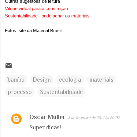
Outras sugestões de leitura
Vitrine virtual para a construção
Sustentabilidade - onde achar os materiais
Fotos site da Material Brasil
bambu
Design
ecologia
materiais
processo
Sustentabilidade
Oscar Müller
8 de fevereiro de 2014 às 20:07
C
Super dicas!
o
m