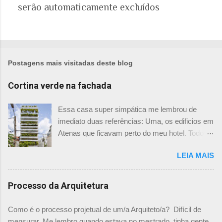
serão automaticamente excluídos
s
t
a
r
u
m
Postagens mais visitadas deste blog
c
o
Cortina verde na fachada
m
e
Essa casa super simpática me lembrou de
n
imediato duas referências: Uma, os edificios em
t
Atenas que ficavam perto do meu hotel. Todos
á
tinham imensas floreiras que fazia com que
r
LEIA MAIS
ficassem tão simpáticos! Mas olhando com
i
mais foco, me veio a segunda referência. Na
o
verdade as fachadas da frente e fundos são
Processo da Arquitetura
como segundas peles, floreiras que criam um
micro clima super agradável no interior do
Como é o processo projetual de um/a Arquiteto/a? Difícil de
prédio. Justo como a casa do colega Oscar
mensurar. Me lembro quando estava no mestrado, tinha gente