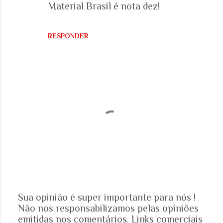
Material Brasil é nota dez!
e
n
RESPONDER
t
á
r
i
o
s
Sua opinião é super importante para nós !
Não nos responsabilizamos pelas opiniões
P
emitidas nos comentários. Links comerciais
o