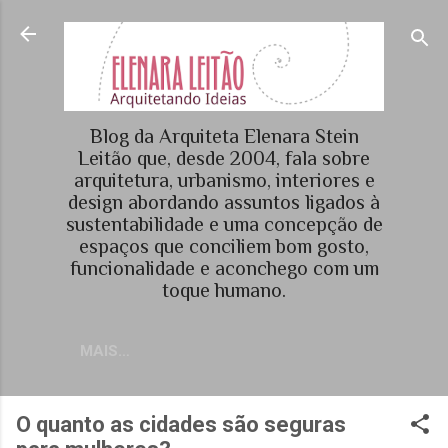
Pular para o conteúdo principal
Blog da Arquiteta Elenara Stein
Leitão que, desde 2004, fala sobre
arquitetura, urbanismo, interiores e
design abordando assuntos ligados à
sustentabilidade e uma concepção de
espaços que conciliem bom gosto,
funcionalidade e aconchego com um
toque humano.
MAIS…
O quanto as cidades são seguras