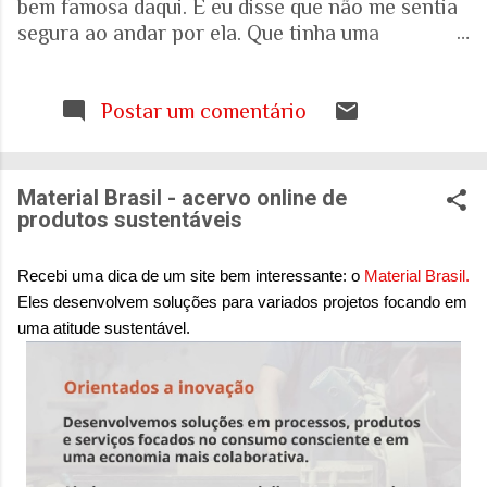
bem famosa daqui. E eu disse que não me sentia
segura ao andar por ela. Que tinha uma
percepção de insegurança. E a resposta foi que
seria talvez uma visão pessoal. Como sei que a
visão (e experiência) das mulheres sobre o que é
Postar um comentário
uma cidade segura pode ser diferente das visões
masculinas, fui pesquisar a respeito em artigos
acadêmicos e governamentais recentes para
Material Brasil - acervo online de
entender mais sobre a realidade. É mesmo
produtos sustentáveis
percepção pessoal. Ou.... Pesquisa do Instituto
Patrícia Galvão em parceria com o Instituto
Recebi uma dica de um site bem interessante: o
Material Brasil.
Locomotiva, divulgada em setembro de 2024,
Eles desenvolvem soluções para variados projetos focando em
mostrou um dado alarmante: que 97% das
uma atitude sustentável.
brasileiras sentem medo de sofrer violência
quando se deslocam pela cidade. A mesma
pesquisa aponta que 71% das mulheres já
sofreram algum tipo de violência durante seus
deslocamentos urbanos. Entre mulheres negras
e LBT, os índices sobem ainda mais. Isso não é