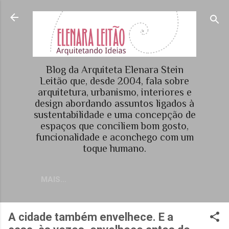
Pular para o conteúdo principal
Blog da Arquiteta Elenara Stein
Leitão que, desde 2004, fala sobre
arquitetura, urbanismo, interiores e
design abordando assuntos ligados à
sustentabilidade e uma concepção de
espaços que conciliem bom gosto,
funcionalidade e aconchego com um
toque humano.
MAIS…
A cidade também envelhece. E a