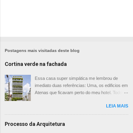
Postagens mais visitadas deste blog
Cortina verde na fachada
Essa casa super simpática me lembrou de
imediato duas referências: Uma, os edificios em
Atenas que ficavam perto do meu hotel. Todos
tinham imensas floreiras que fazia com que
LEIA MAIS
ficassem tão simpáticos! Mas olhando com
mais foco, me veio a segunda referência. Na
verdade as fachadas da frente e fundos são
Processo da Arquitetura
como segundas peles, floreiras que criam um