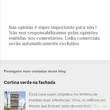
Sua opinião é super importante para nós !
Não nos responsabilizamos pelas opiniões
P
emitidas nos comentários. Links comerciais
o
serão automaticamente excluídos
s
t
a
r
u
m
Postagens mais visitadas deste blog
c
o
Cortina verde na fachada
m
e
Essa casa super simpática me lembrou de
n
imediato duas referências: Uma, os edificios em
t
Atenas que ficavam perto do meu hotel. Todos
á