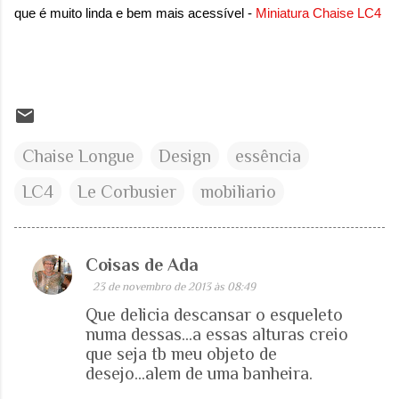
que é muito linda e bem mais acessível -
Miniatura Chaise LC4
Chaise Longue
Design
essência
LC4
Le Corbusier
mobiliario
Coisas de Ada
C
23 de novembro de 2013 às 08:49
o
Que delicia descansar o esqueleto
m
numa dessas...a essas alturas creio
e
que seja tb meu objeto de
desejo...alem de uma banheira.
n
t