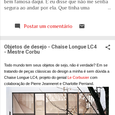
bem famosa daqui. E eu disse que não me sentia
segura ao andar por ela. Que tinha uma
percepção de insegurança. E a resposta foi que
seria talvez uma visão pessoal. Como sei que a
visão (e experiência) das mulheres sobre o que é
Postar um comentário
uma cidade segura pode ser diferente das visões
masculinas, fui pesquisar a respeito em artigos
acadêmicos e governamentais recentes para
Objetos de desejo - Chaise Longue LC4
entender mais sobre a realidade. É mesmo
- Mestre Corbu
percepção pessoal. Ou.... Pesquisa do Instituto
Patrícia Galvão em parceria com o Instituto
Todo mundo tem seus objetos de sejo, não é verdade? Em se
Locomotiva, divulgada em setembro de 2024,
tratando de peças clássicas do design a minha é sem dúvida a
mostrou um dado alarmante: que 97% das
Chaise Longue LC4, projeto do genial
Le Corbusier
com
brasileiras sentem medo de sofrer violência
colaboração de Pierre Jeanneret e Charlotte Perriand.
quando se deslocam pela cidade. A mesma
pesquisa aponta que 71% das mulheres já
sofreram algum tipo de violência durante seus
deslocamentos urbanos. Entre mulheres negras
e LBT, os índices sobem ainda mais. Isso não é