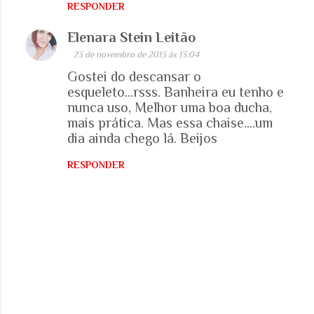
RESPONDER
á
Elenara Stein Leitão
r
23 de novembro de 2013 às 13:04
i
Gostei do descansar o
o
esqueleto...rsss. Banheira eu tenho e
s
nunca uso, Melhor uma boa ducha,
mais prática. Mas essa chaise....um
dia ainda chego lá. Beijos
RESPONDER