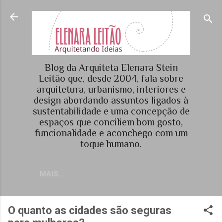
Pular para o conteúdo principal
Blog da Arquiteta Elenara Stein
Leitão que, desde 2004, fala sobre
arquitetura, urbanismo, interiores e
design abordando assuntos ligados à
sustentabilidade e uma concepção de
espaços que conciliem bom gosto,
funcionalidade e aconchego com um
toque humano.
MAIS…
O quanto as cidades são seguras