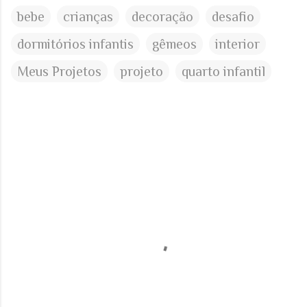
bebe
crianças
decoração
desafio
dormitórios infantis
gêmeos
interior
Meus Projetos
projeto
quarto infantil
C
o
m
e
n
t
á
r
i
o
s