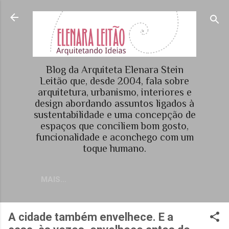
Pular para o conteúdo principal
Blog da Arquiteta Elenara Stein
Leitão que, desde 2004, fala sobre
arquitetura, urbanismo, interiores e
design abordando assuntos ligados à
sustentabilidade e uma concepção de
espaços que conciliem bom gosto,
funcionalidade e aconchego com um
toque humano.
MAIS…
A cidade também envelhece. E a