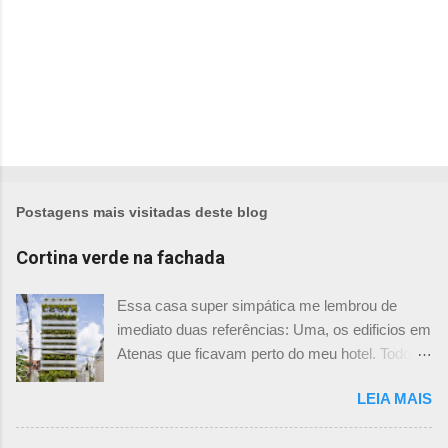
Postagens mais visitadas deste blog
Cortina verde na fachada
Essa casa super simpática me lembrou de
imediato duas referências: Uma, os edificios em
Atenas que ficavam perto do meu hotel. Todos
tinham imensas floreiras que fazia com que
LEIA MAIS
ficassem tão simpáticos! Mas olhando com
mais foco, me veio a segunda referência. Na