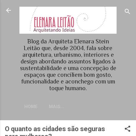
Pular para o conteúdo principal
Blog da Arquiteta Elenara Stein
Leitão que, desde 2004, fala sobre
arquitetura, urbanismo, interiores e
design abordando assuntos ligados à
sustentabilidade e uma concepção de
espaços que conciliem bom gosto,
funcionalidade e aconchego com um
toque humano.
HOME
MAIS…
O quanto as cidades são seguras