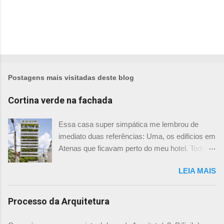
Postagens mais visitadas deste blog
Cortina verde na fachada
Essa casa super simpática me lembrou de
imediato duas referências: Uma, os edificios em
Atenas que ficavam perto do meu hotel. Todos
tinham imensas floreiras que fazia com que
LEIA MAIS
ficassem tão simpáticos! Mas olhando com
mais foco, me veio a segunda referência. Na
verdade as fachadas da frente e fundos são
Processo da Arquitetura
como segundas peles, floreiras que criam um
micro clima super agradável no interior do