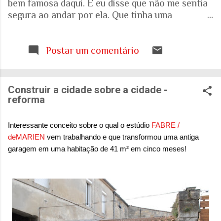
bem famosa daqui. E eu disse que não me sentia
segura ao andar por ela. Que tinha uma
percepção de insegurança. E a resposta foi que
seria talvez uma visão pessoal. Como sei que a
visão (e experiência) das mulheres sobre o que é
Postar um comentário
uma cidade segura pode ser diferente das visões
masculinas, fui pesquisar a respeito em artigos
acadêmicos e governamentais recentes para
Construir a cidade sobre a cidade -
entender mais sobre a realidade. É mesmo
reforma
percepção pessoal. Ou.... Pesquisa do Instituto
Patrícia Galvão em parceria com o Instituto
Interessante conceito sobre o qual o estúdio
FABRE /
Locomotiva, divulgada em setembro de 2024,
deMARIEN
vem trabalhando e que transformou uma antiga
mostrou um dado alarmante: que 97% das
garagem em uma habitação de 41 m² em cinco meses!
brasileiras sentem medo de sofrer violência
quando se deslocam pela cidade. A mesma
pesquisa aponta que 71% das mulheres já
sofreram algum tipo de violência durante seus
deslocamentos urbanos. Entre mulheres negras
e LBT, os índices sobem ainda mais. Isso não é