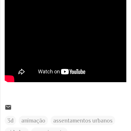
3d
animação
assentamentos urbanos