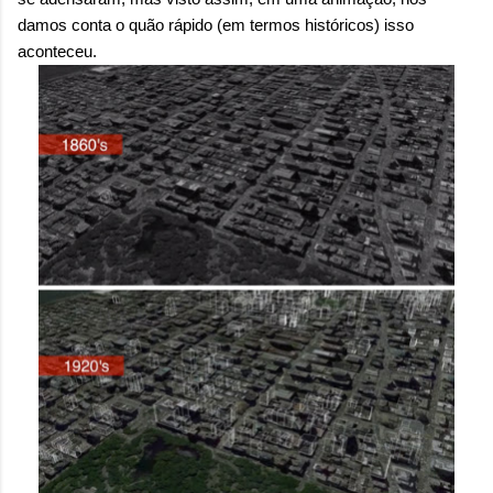
onde queremos envelhecer? A resposta da
damos conta o quão rápido (em termos históricos) isso
maioria das p...
aconteceu
.