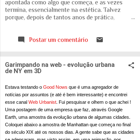
apontada como algo que começa, e as vezes
termina, essencialmente na estética. Talvez
porque, depois de tantos anos de prática,
trabalhando com espaços internos e externos, e
as pessoas que ali vivem e circulam, tenha ficado
cada vez mais evidente para mim que uma porta,
Postar um comentário
uma escada, uma calçada ou uma janela podem
interferir muito mais na vida de alguém do que
aquilo que aparece nas fotografias dos
Garimpando na web - evolução urbana
projetos. Quando falamos de envelhecimento,
de NY em 3D
isso fica ainda mais evidente. A realidade nos
mostra que o Brasil está envelhecendo
Estava testando o
Good Nows
que é uma agregador de
rapidamente. Aquela pirâmide etária que
notícias por assuntos (e até é bem interessante) e encontrei
aprendemos a desenhar nos livros de geografia
esse canal
Web Urbanist
. Fui pesquisar e olhem o que achei !
já não representa o país que temos. E ainda
Uma postagem de uma empresa que faz, através Google
estamos tentando entender o que isso significa
Earth, uma amostra da evolução urbana de algumas cidades.
para as nossas casas, para as nossas cidades e
Coloquei abaixo a amostra de Manhattan que começa no final
para o sistema de saúde. Eu costumo pensar que
do século XIX até os nossos dias. A gente sabe que as cidades
há uma pergunta simples por trás de tudo isso:
se adensaram, mas visto assim, em uma animação, nos