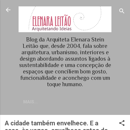
Pular para o conteúdo principal
Blog da Arquiteta Elenara Stein
Leitão que, desde 2004, fala sobre
arquitetura, urbanismo, interiores e
design abordando assuntos ligados à
sustentabilidade e uma concepção de
espaços que conciliem bom gosto,
funcionalidade e aconchego com um
toque humano.
MAIS…
A cidade também envelhece. E a