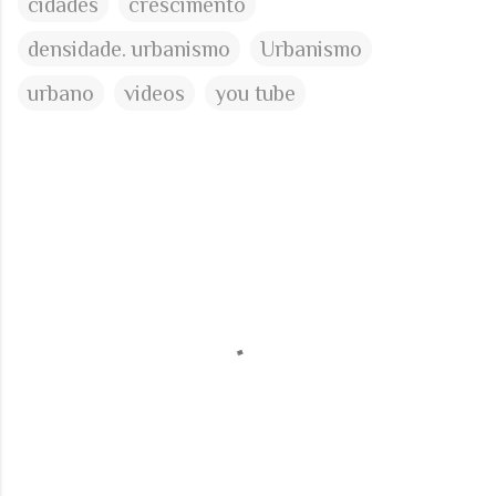
cidades
crescimento
densidade. urbanismo
Urbanismo
urbano
videos
you tube
C
o
m
e
n
t
á
r
i
o
s