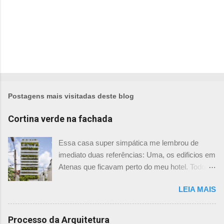
Postagens mais visitadas deste blog
Cortina verde na fachada
Essa casa super simpática me lembrou de
imediato duas referências: Uma, os edificios em
Atenas que ficavam perto do meu hotel. Todos
tinham imensas floreiras que fazia com que
LEIA MAIS
ficassem tão simpáticos! Mas olhando com
mais foco, me veio a segunda referência. Na
verdade as fachadas da frente e fundos são
Processo da Arquitetura