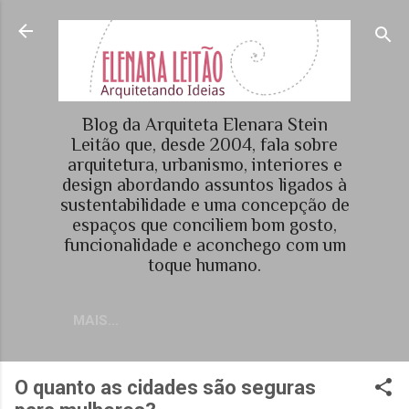
Pular para o conteúdo principal
Blog da Arquiteta Elenara Stein
Leitão que, desde 2004, fala sobre
arquitetura, urbanismo, interiores e
design abordando assuntos ligados à
sustentabilidade e uma concepção de
espaços que conciliem bom gosto,
funcionalidade e aconchego com um
toque humano.
MAIS…
O quanto as cidades são seguras