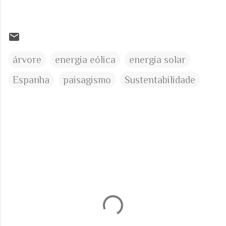
árvore
energia eólica
energia solar
Espanha
paisagismo
Sustentabilidade
C
o
m
e
n
t
á
r
i