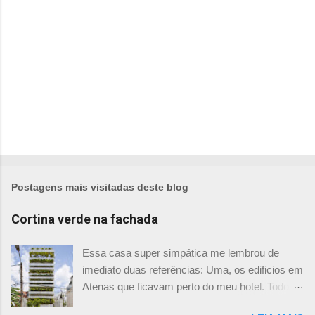
o
s
Postagens mais visitadas deste blog
Cortina verde na fachada
Essa casa super simpática me lembrou de
imediato duas referências: Uma, os edificios em
Atenas que ficavam perto do meu hotel. Todos
tinham imensas floreiras que fazia com que