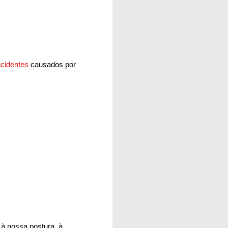
acidentes
causados por
à nossa postura, à