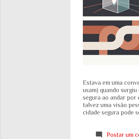
Estava em uma conve
usam) quando surgiu 
segura ao andar por 
talvez uma visão pes
cidade segura pode se
acadêmicos e govern
percepção pessoal. Ou
Locomotiva, divulga
Postar um c