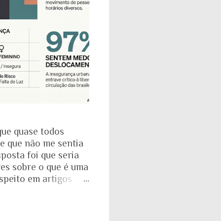
que quase todos
se que não me sentia
posta foi que seria
res sobre o que é uma
espeito em artigos
dade. É mesmo
a com o Instituto
: que 97% das