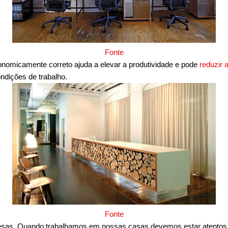
Fonte
onomicamente correto ajuda a elevar a produtividade e pode
reduzir 
ondições de trabalho.
Fonte
as. Quando trabalhamos em nossas casas devemos estar atentos 