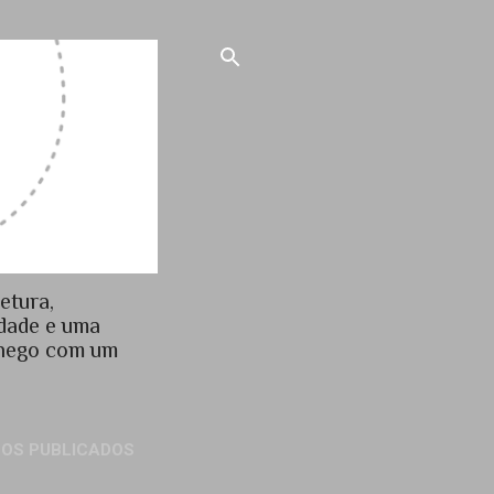
etura,
idade e uma
chego com um
GOS PUBLICADOS