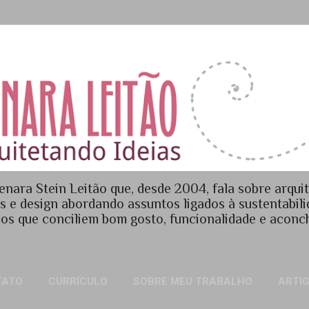
Pular para o conteúdo principal
enara Stein Leitão que, desde 2004, fala sobre arquit
es e design abordando assuntos ligados à sustentabil
os que conciliem bom gosto, funcionalidade e acon
TATO
CURRÍCULO
SOBRE MEU TRABALHO
ARTI