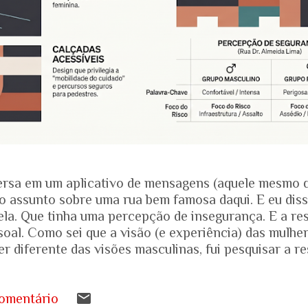
rsa em um aplicativo de mensagens (aquele mesmo 
o assunto sobre uma rua bem famosa daqui. E eu dis
ela. Que tinha uma percepção de insegurança. E a res
soal. Como sei que a visão (e experiência) das mulhe
r diferente das visões masculinas, fui pesquisar a r
amentais recentes para entender mais sobre a reali
.... Pesquisa do Instituto Patrícia Galvão em parceri
da em setembro de 2024, mostrou um dado alarmante
omentário