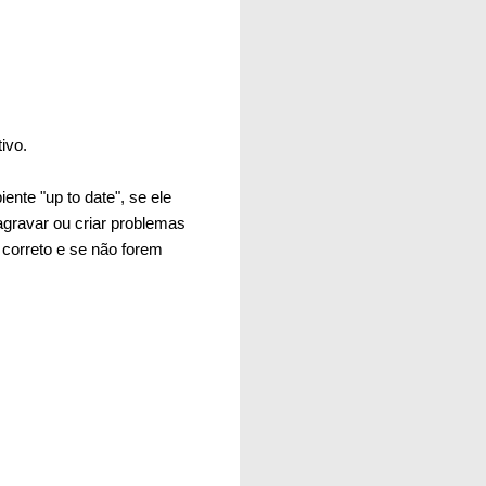
tivo.
nte "up to date", se ele
agravar ou criar problemas
o correto e se não forem