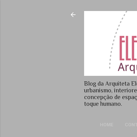
Blog da Arquiteta El
urbanismo, interior
concepção de espaç
toque humano.
HOME
CON