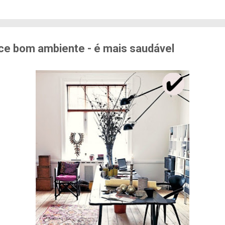
edo de sofrer violência quando se deslocam pela cid
71% das mulheres já sofreram algum tipo de violênci
s. Entre mulheres negras e LBT, os índices sobem a
er...
ce bom ambiente - é mais saudável