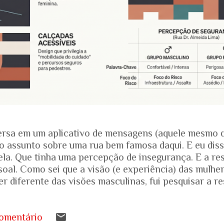
rsa em um aplicativo de mensagens (aquele mesmo 
o assunto sobre uma rua bem famosa daqui. E eu dis
ela. Que tinha uma percepção de insegurança. E a res
soal. Como sei que a visão (e experiência) das mulhe
r diferente das visões masculinas, fui pesquisar a r
amentais recentes para entender mais sobre a reali
.... Pesquisa do Instituto Patrícia Galvão em parceri
da em setembro de 2024, mostrou um dado alarmante
omentário