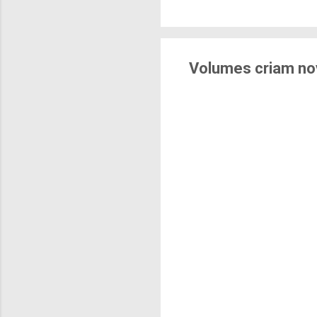
brasileiras sentem m
pesquisa aponta que 
deslocamentos urbano
sensação isolada. Se p
Volumes criam no