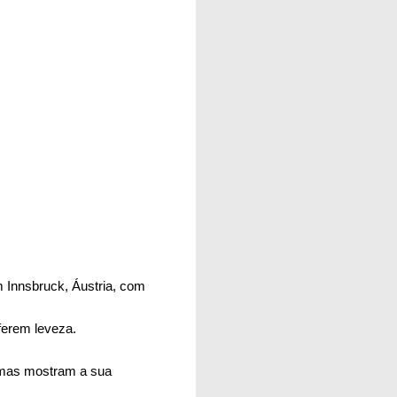
m
Innsbruck, Áustria, com
nferem leveza.
 mas mostram a sua