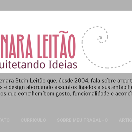
Pular para o conteúdo principal
enara Stein Leitão que, desde 2004, fala sobre arquit
es e design abordando assuntos ligados à sustentabil
os que conciliem bom gosto, funcionalidade e acon
TATO
CURRÍCULO
SOBRE MEU TRABALHO
ARTI