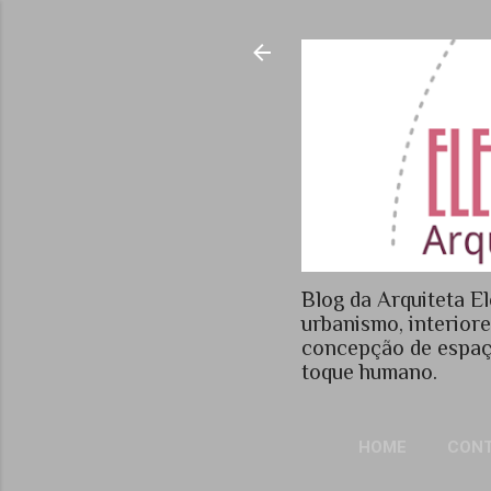
Blog da Arquiteta El
urbanismo, interior
concepção de espaç
toque humano.
HOME
CON