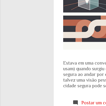
Estava em uma conve
usam) quando surgiu 
segura ao andar por 
talvez uma visão pes
cidade segura pode se
acadêmicos e govern
percepção pessoal. Ou
Locomotiva, divulga
Postar um c