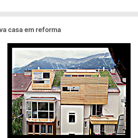
edo de sofrer violência quando se deslocam pela cid
71% das mulheres já sofreram algum tipo de violênci
s. Entre mulheres negras e LBT, os índices sobem a
er...
va casa em reforma