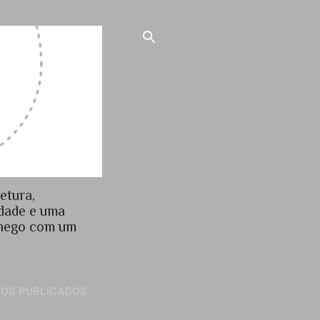
etura,
idade e uma
chego com um
GOS PUBLICADOS