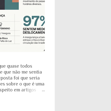
que quase todos
se que não me sentia
posta foi que seria
res sobre o que é uma
espeito em artigos
dade. É mesmo
a com o Instituto
: que 97% das