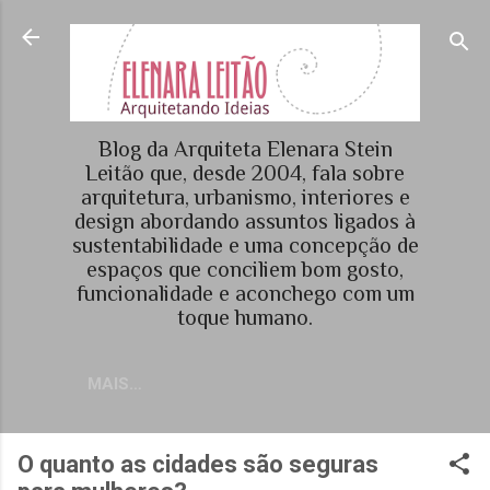
Pular para o conteúdo principal
Blog da Arquiteta Elenara Stein
Leitão que, desde 2004, fala sobre
arquitetura, urbanismo, interiores e
design abordando assuntos ligados à
sustentabilidade e uma concepção de
espaços que conciliem bom gosto,
funcionalidade e aconchego com um
toque humano.
MAIS…
O quanto as cidades são seguras