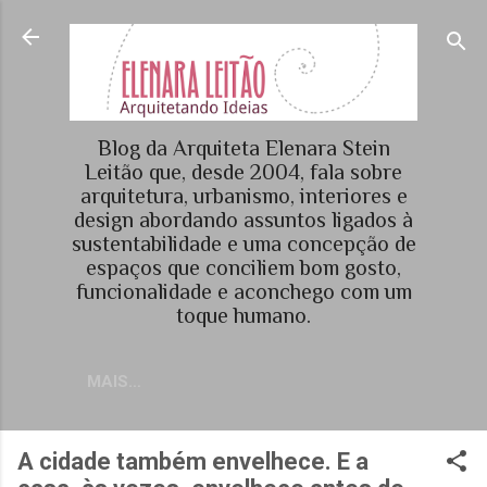
Pular para o conteúdo principal
Blog da Arquiteta Elenara Stein
Leitão que, desde 2004, fala sobre
arquitetura, urbanismo, interiores e
design abordando assuntos ligados à
sustentabilidade e uma concepção de
espaços que conciliem bom gosto,
funcionalidade e aconchego com um
toque humano.
MAIS…
A cidade também envelhece. E a