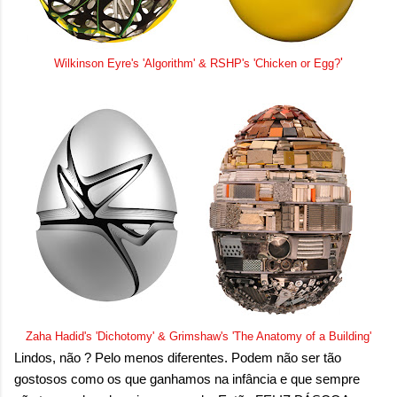
'
Wilkinson Eyre's 'Algorithm' & RSHP's 'Chicken or Egg?
Zaha Hadid's 'Dichotomy' & Grimshaw's 'The Anatomy of a Building'
Lindos, não ? Pelo menos diferentes. Podem não ser tão
gostosos como os que ganhamos na infância e que sempre