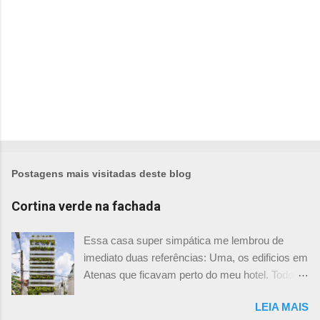
s
Postagens mais visitadas deste blog
Cortina verde na fachada
Essa casa super simpática me lembrou de
imediato duas referências: Uma, os edificios em
Atenas que ficavam perto do meu hotel. Todos
tinham imensas floreiras que fazia com que
LEIA MAIS
ficassem tão simpáticos! Mas olhando com