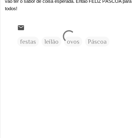
vão ter o sabor de coisa esperada. Então FELIZ PÁSCOA para
todos!
festas
leilão
ovos
Páscoa
C
o
m
e
n
t
á
r
i
o