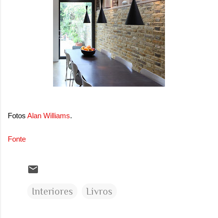
Fotos
Alan Williams
.
Fonte
Interiores
Livros
C