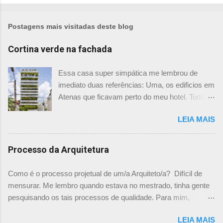
Postagens mais visitadas deste blog
Cortina verde na fachada
Essa casa super simpática me lembrou de
imediato duas referências: Uma, os edificios em
Atenas que ficavam perto do meu hotel. Todos
tinham imensas floreiras que fazia com que
LEIA MAIS
ficassem tão simpáticos! Mas olhando com
mais foco, me veio a segunda referência. Na
verdade as fachadas da frente e fundos são
Processo da Arquitetura
como segundas peles, floreiras que criam um
micro clima super agradável no interior do
Como é o processo projetual de um/a Arquiteto/a? Difícil de
prédio. Justo como a casa do colega Oscar
mensurar. Me lembro quando estava no mestrado, tinha gente
Muller. Eu juro que tenho fotos no computador,
pesquisando os tais processos de qualidade. Para mim,
mas não consegui acha-las para colocar aqui. A
mensurar quantitativamente o processo de projetar, na época,
dele é uma casa de vila e, na parte dos fundos,
LEIA MAIS
me parecia surreal. Já escrevi aqui um chamado sobre "Como