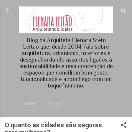
Pular para o conteúdo principal
Blog da Arquiteta Elenara Stein
Leitão que, desde 2004, fala sobre
arquitetura, urbanismo, interiores e
design abordando assuntos ligados à
sustentabilidade e uma concepção de
espaços que conciliem bom gosto,
funcionalidade e aconchego com um
toque humano.
HOME
MAIS…
O quanto as cidades são seguras