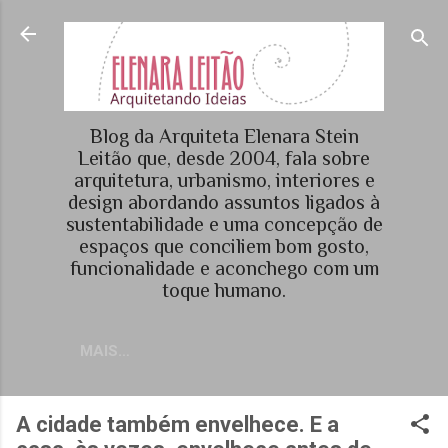
Pular para o conteúdo principal
Blog da Arquiteta Elenara Stein
Leitão que, desde 2004, fala sobre
arquitetura, urbanismo, interiores e
design abordando assuntos ligados à
sustentabilidade e uma concepção de
espaços que conciliem bom gosto,
funcionalidade e aconchego com um
toque humano.
MAIS…
A cidade também envelhece. E a