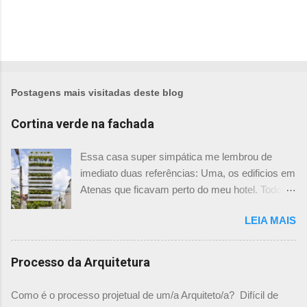
Postagens mais visitadas deste blog
Cortina verde na fachada
Essa casa super simpática me lembrou de
imediato duas referências: Uma, os edificios em
Atenas que ficavam perto do meu hotel. Todos
tinham imensas floreiras que fazia com que
LEIA MAIS
ficassem tão simpáticos! Mas olhando com
mais foco, me veio a segunda referência. Na
verdade as fachadas da frente e fundos são
Processo da Arquitetura
como segundas peles, floreiras que criam um
micro clima super agradável no interior do
Como é o processo projetual de um/a Arquiteto/a? Difícil de
prédio. Justo como a casa do colega Oscar