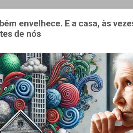
MAIS…
CURSO ESPAÇO & ESTÍMULO
bém envelhece. E a casa, às veze
tes de nós