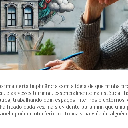
o uma certa implicância com a ideia de que minha pr
, e as vezes termina, essencialmente na estética. T
ática, trabalhando com espaços internos e externos, 
nha ficado cada vez mais evidente para mim que uma 
anela podem interferir muito mais na vida de alguém
ias dos projetos. Quando falamos de envelhecimento, 
e nos mostra que o Brasil está envelhecendo rapidam