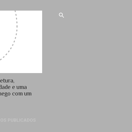
etura,
idade e uma
chego com um
GOS PUBLICADOS