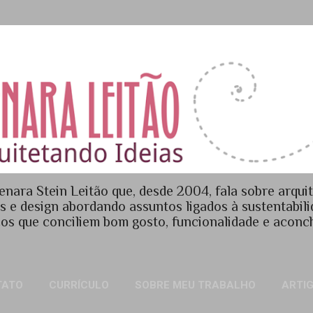
Pular para o conteúdo principal
enara Stein Leitão que, desde 2004, fala sobre arquit
es e design abordando assuntos ligados à sustentabil
os que conciliem bom gosto, funcionalidade e acon
TATO
CURRÍCULO
SOBRE MEU TRABALHO
ARTI