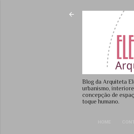
Blog da Arquiteta El
urbanismo, interior
concepção de espaç
toque humano.
HOME
CON