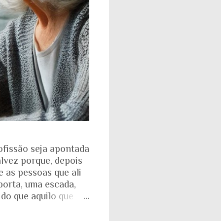
ofissão seja apontada
alvez porque, depois
e as pessoas que ali
porta, uma escada,
 do que aquilo que
isso fica ainda mais
ente. Aquela pirâmide