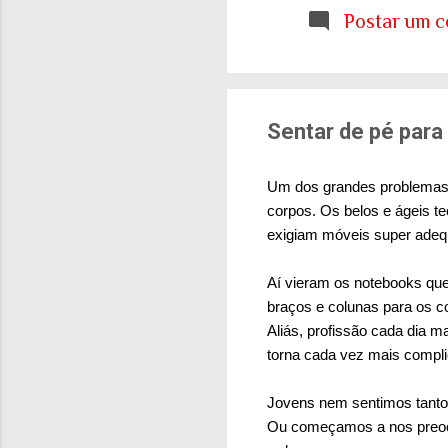
etária que aprendemo
Postar um c
E ainda estamos tent
cidades e para o sis
de tudo isso: onde q
Sentar de pé para
Um dos grandes problemas 
corpos. Os belos e ágeis te
exigiam móveis super adeq
Aí vieram os notebooks que
braços e colunas para os c
Aliás, profissão cada dia m
torna cada vez mais compl
Jovens nem sentimos tanto.
Ou começamos a nos preocup