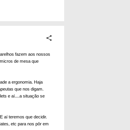
ta o país que temos.
sas, para as nossas
a simples por trás
parelhos fazem aos nossos
 micros de mesa que
dade a ergonomia. Haja
apeutas que nos digam.
ts e aí....a situação se
 aí teremos que decidir.
ates, etc para nos pôr em