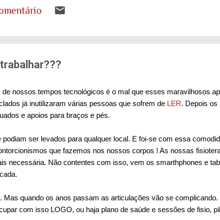
s a desenhar nos livros de geografia já não represen
omentário
ando entender o que isso significa para as nossas ca
tema de saúde. Eu costumo pensar que há uma pergunt
ueremos envelhecer? A resposta da maioria das p...
 trabalhar???
de nossos tempos tecnológicos é o mal que esses maravilhosos a
clados já inutilizaram várias pessoas que sofrem de
LER
. Depois os
uados e apoios para braços e pés.
 podiam ser levados para qualquer local. E foi-se com essa comodi
ontorcionismos que fazemos nos nossos corpos ! As nossas fisioter
ais necessária. Não contentes com isso, vem os smarthphones e table
icada.
 Mas quando os anos passam as articulações vão se complicando. E
ar com isso LOGO, ou haja plano de saúde e sessões de fisio, pil