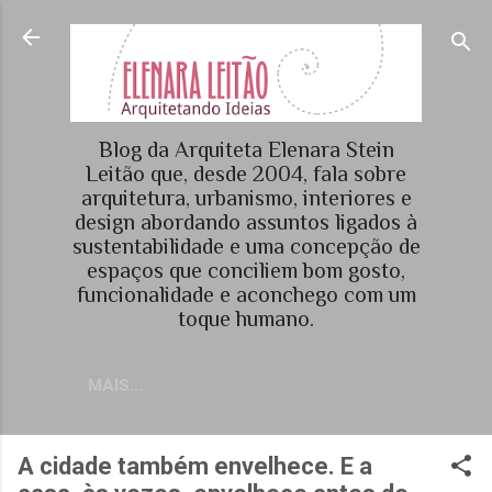
Pular para o conteúdo principal
Blog da Arquiteta Elenara Stein
Leitão que, desde 2004, fala sobre
arquitetura, urbanismo, interiores e
design abordando assuntos ligados à
sustentabilidade e uma concepção de
espaços que conciliem bom gosto,
funcionalidade e aconchego com um
toque humano.
MAIS…
A cidade também envelhece. E a