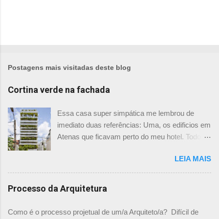
Postagens mais visitadas deste blog
Cortina verde na fachada
Essa casa super simpática me lembrou de
imediato duas referências: Uma, os edificios em
Atenas que ficavam perto do meu hotel. Todos
tinham imensas floreiras que fazia com que
LEIA MAIS
ficassem tão simpáticos! Mas olhando com
mais foco, me veio a segunda referência. Na
verdade as fachadas da frente e fundos são
Processo da Arquitetura
como segundas peles, floreiras que criam um
micro clima super agradável no interior do
Como é o processo projetual de um/a Arquiteto/a? Difícil de
prédio. Justo como a casa do colega Oscar