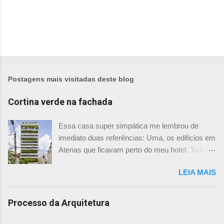
Postagens mais visitadas deste blog
Cortina verde na fachada
Essa casa super simpática me lembrou de
imediato duas referências: Uma, os edificios em
Atenas que ficavam perto do meu hotel. Todos
tinham imensas floreiras que fazia com que
LEIA MAIS
ficassem tão simpáticos! Mas olhando com
mais foco, me veio a segunda referência. Na
verdade as fachadas da frente e fundos são
Processo da Arquitetura
como segundas peles, floreiras que criam um
micro clima super agradável no interior do