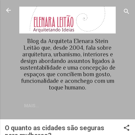
Pular para o conteúdo principal
Blog da Arquiteta Elenara Stein
Leitão que, desde 2004, fala sobre
arquitetura, urbanismo, interiores e
design abordando assuntos ligados à
sustentabilidade e uma concepção de
espaços que conciliem bom gosto,
funcionalidade e aconchego com um
toque humano.
MAIS…
O quanto as cidades são seguras