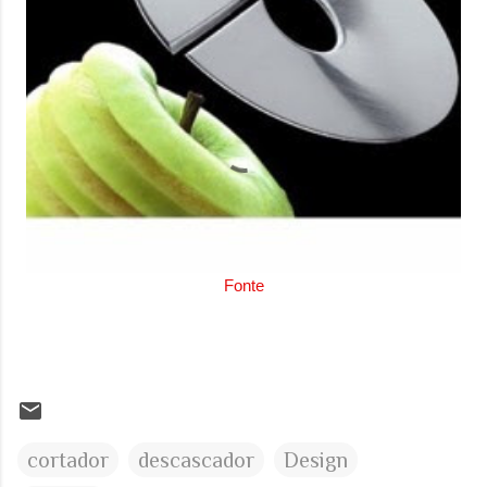
Fonte
cortador
descascador
Design