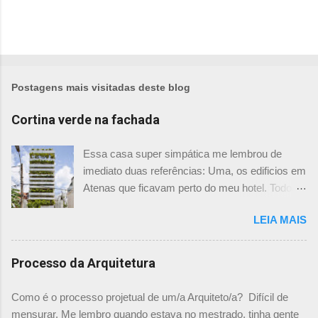
Postagens mais visitadas deste blog
Cortina verde na fachada
Essa casa super simpática me lembrou de
imediato duas referências: Uma, os edificios em
Atenas que ficavam perto do meu hotel. Todos
tinham imensas floreiras que fazia com que
LEIA MAIS
ficassem tão simpáticos! Mas olhando com
mais foco, me veio a segunda referência. Na
verdade as fachadas da frente e fundos são
Processo da Arquitetura
como segundas peles, floreiras que criam um
micro clima super agradável no interior do
Como é o processo projetual de um/a Arquiteto/a? Difícil de
prédio. Justo como a casa do colega Oscar
mensurar. Me lembro quando estava no mestrado, tinha gente