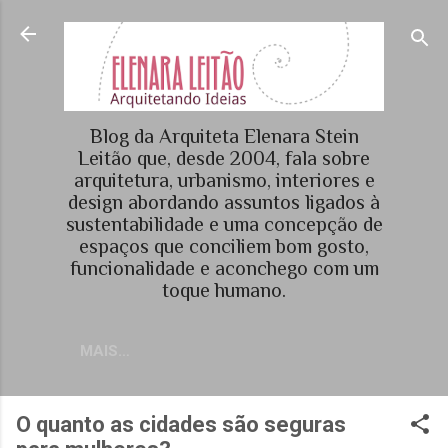
Pular para o conteúdo principal
Blog da Arquiteta Elenara Stein
Leitão que, desde 2004, fala sobre
arquitetura, urbanismo, interiores e
design abordando assuntos ligados à
sustentabilidade e uma concepção de
espaços que conciliem bom gosto,
funcionalidade e aconchego com um
toque humano.
MAIS…
O quanto as cidades são seguras