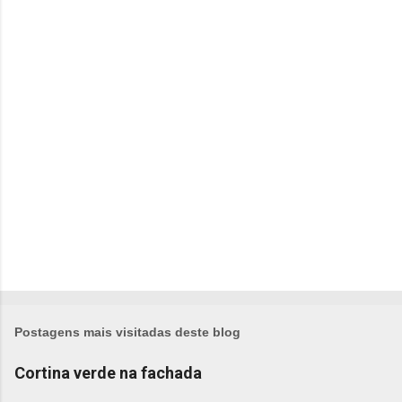
t
á
r
i
o
s
Postagens mais visitadas deste blog
Cortina verde na fachada