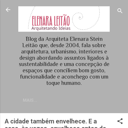
Pular para o conteúdo principal
Blog da Arquiteta Elenara Stein
Leitão que, desde 2004, fala sobre
arquitetura, urbanismo, interiores e
design abordando assuntos ligados à
sustentabilidade e uma concepção de
espaços que conciliem bom gosto,
funcionalidade e aconchego com um
toque humano.
MAIS…
A cidade também envelhece. E a