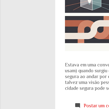
Estava em uma conve
usam) quando surgiu 
segura ao andar por 
talvez uma visão pes
cidade segura pode se
acadêmicos e govern
percepção pessoal. Ou
Locomotiva, divulga
Postar um c