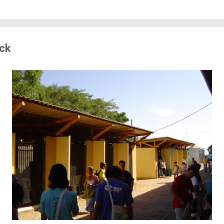
edo de sofrer violência quando se deslocam pela cid
71% das mulheres já sofreram algum tipo de violênci
s. Entre mulheres negras e LBT, os índices sobem a
er...
ack