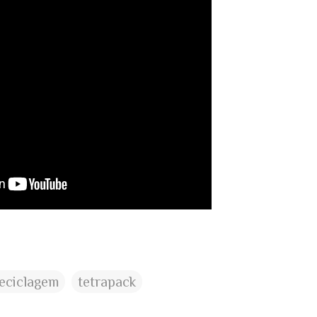
eciclagem
tetrapack