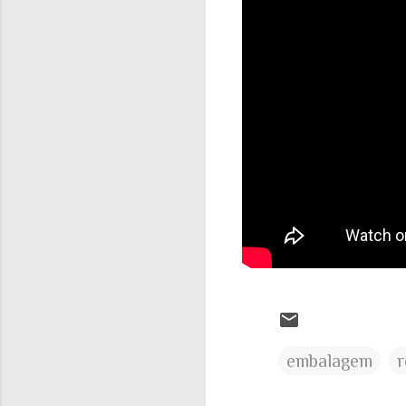
embalagem
r