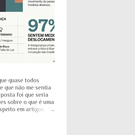
que quase todos
se que não me sentia
posta foi que seria
res sobre o que é uma
espeito em artigos
dade. É mesmo
a com o Instituto
: que 97% das