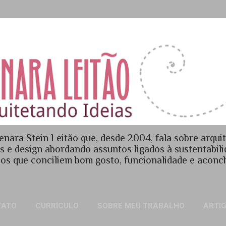
Pular para o conteúdo principal
enara Stein Leitão que, desde 2004, fala sobre arquit
es e design abordando assuntos ligados à sustentabil
os que conciliem bom gosto, funcionalidade e acon
TATO
CURRÍCULO
SOBRE MEU TRABALHO
ARTI