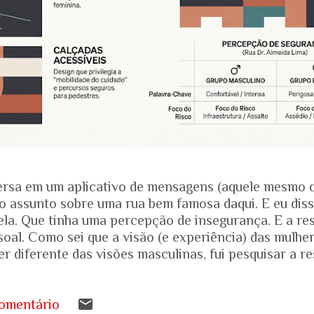
rsa em um aplicativo de mensagens (aquele mesmo 
o assunto sobre uma rua bem famosa daqui. E eu dis
ela. Que tinha uma percepção de insegurança. E a res
soal. Como sei que a visão (e experiência) das mulhe
r diferente das visões masculinas, fui pesquisar a r
amentais recentes para entender mais sobre a reali
.... Pesquisa do Instituto Patrícia Galvão em parceri
da em setembro de 2024, mostrou um dado alarmante
omentário