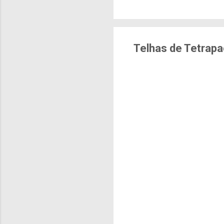
brasileiras sentem m
pesquisa aponta que 
deslocamentos urbano
sensação isolada. Se p
Telhas de Tetrap