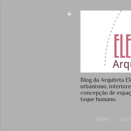
Blog da Arquiteta El
urbanismo, interior
concepção de espaç
toque humano.
HOME
CON