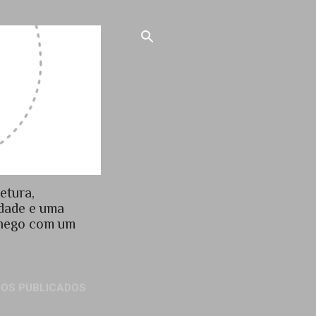
etura,
idade e uma
chego com um
GOS PUBLICADOS