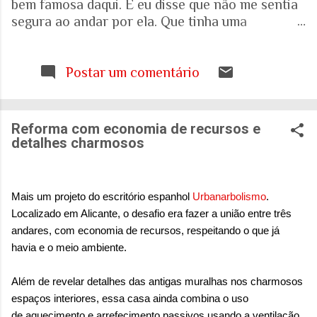
bem famosa daqui. E eu disse que não me sentia
segura ao andar por ela. Que tinha uma
percepção de insegurança. E a resposta foi que
seria talvez uma visão pessoal. Como sei que a
visão (e experiência) das mulheres sobre o que é
Postar um comentário
uma cidade segura pode ser diferente das visões
masculinas, fui pesquisar a respeito em artigos
acadêmicos e governamentais recentes para
Reforma com economia de recursos e
entender mais sobre a realidade. É mesmo
detalhes charmosos
percepção pessoal. Ou.... Pesquisa do Instituto
Patrícia Galvão em parceria com o Instituto
Locomotiva, divulgada em setembro de 2024,
Mais um projeto do escritório espanhol
Urbanarbolismo
.
mostrou um dado alarmante: que 97% das
Localizado em Alicante, o desafio era fazer a união entre três
brasileiras sentem medo de sofrer violência
andares, com economia de recursos, respeitando o que já
quando se deslocam pela cidade. A mesma
havia e o meio ambiente.
pesquisa aponta que 71% das mulheres já
sofreram algum tipo de violência durante seus
Além de revelar detalhes das antigas muralhas nos charmosos
deslocamentos urbanos. Entre mulheres negras
espaços interiores, essa casa ainda combina o uso
e LBT, os índices sobem ainda mais. Isso não é
de
aquecimento e arrefecimento passivos usando a ventilação