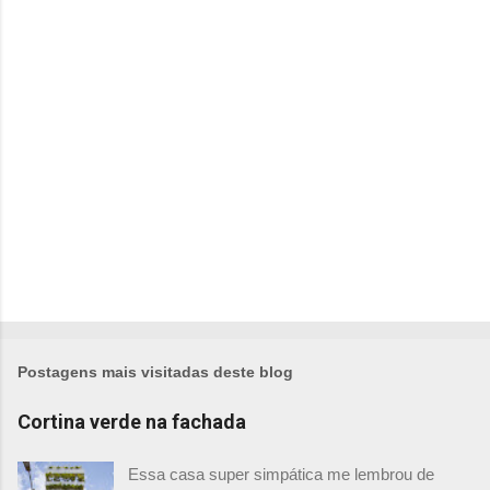
á
r
i
o
s
Postagens mais visitadas deste blog
Cortina verde na fachada
Essa casa super simpática me lembrou de