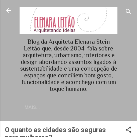
Pular para o conteúdo principal
Blog da Arquiteta Elenara Stein
Leitão que, desde 2004, fala sobre
arquitetura, urbanismo, interiores e
design abordando assuntos ligados à
sustentabilidade e uma concepção de
espaços que conciliem bom gosto,
funcionalidade e aconchego com um
toque humano.
MAIS…
O quanto as cidades são seguras