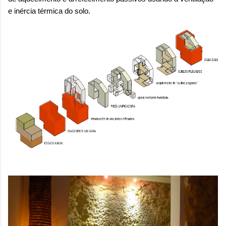
sensação isolada. Se per...
e inércia térmica do solo.