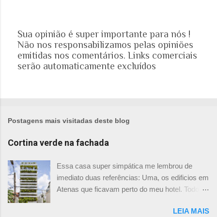
Sua opinião é super importante para nós !
Não nos responsabilizamos pelas opiniões
P
emitidas nos comentários. Links comerciais
o
serão automaticamente excluídos
s
t
a
r
u
m
Postagens mais visitadas deste blog
c
o
Cortina verde na fachada
m
e
Essa casa super simpática me lembrou de
n
imediato duas referências: Uma, os edificios em
t
Atenas que ficavam perto do meu hotel. Todos
á
tinham imensas floreiras que fazia com que
r
LEIA MAIS
ficassem tão simpáticos! Mas olhando com