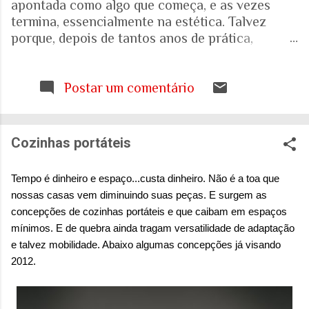
apontada como algo que começa, e as vezes
termina, essencialmente na estética. Talvez
porque, depois de tantos anos de prática,
trabalhando com espaços internos e externos, e
as pessoas que ali vivem e circulam, tenha ficado
cada vez mais evidente para mim que uma porta,
Postar um comentário
uma escada, uma calçada ou uma janela podem
interferir muito mais na vida de alguém do que
aquilo que aparece nas fotografias dos
Cozinhas portáteis
projetos. Quando falamos de envelhecimento,
isso fica ainda mais evidente. A realidade nos
Tempo é dinheiro e espaço...custa dinheiro. Não é a toa que
mostra que o Brasil está envelhecendo
nossas casas vem diminuindo suas peças. E surgem as
rapidamente. Aquela pirâmide etária que
concepções de cozinhas portáteis e que caibam em espaços
aprendemos a desenhar nos livros de geografia
mínimos. E de quebra ainda tragam versatilidade de adaptação
já não representa o país que temos. E ainda
e talvez mobilidade. Abaixo algumas concepções já visando
estamos tentando entender o que isso significa
2012.
para as nossas casas, para as nossas cidades e
para o sistema de saúde. Eu costumo pensar que
há uma pergunta simples por trás de tudo isso: