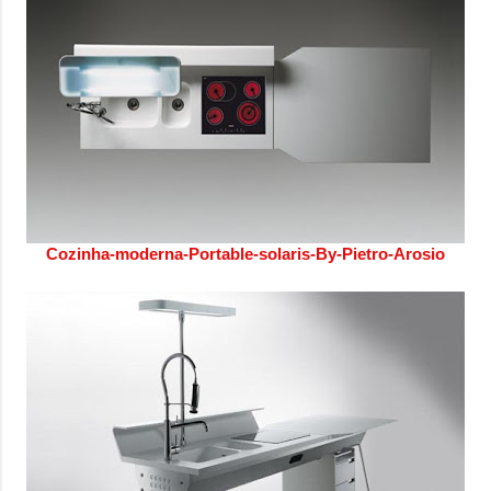
onde queremos envelhecer? A resposta da
maioria das p...
Cozinha-moderna-Portable-solaris-By-Pietro-Arosio