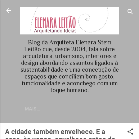
Pular para o conteúdo principal
Blog da Arquiteta Elenara Stein
Leitão que, desde 2004, fala sobre
arquitetura, urbanismo, interiores e
design abordando assuntos ligados à
sustentabilidade e uma concepção de
espaços que conciliem bom gosto,
funcionalidade e aconchego com um
toque humano.
MAIS…
A cidade também envelhece. E a