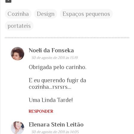
Cozinha
Design
Espaços pequenos
portateis
Noeli da Fonseka
C
30 de agosto de 2011 às 13:19
o
Obrigada pelo carinho.
m
e
E eu querendo fugir da
cozinha...rsrsrs...
n
t
Uma Linda Tarde!
á
r
RESPONDER
i
Elenara Stein Leitão
o
30 de agosto de 2011 às 14:05