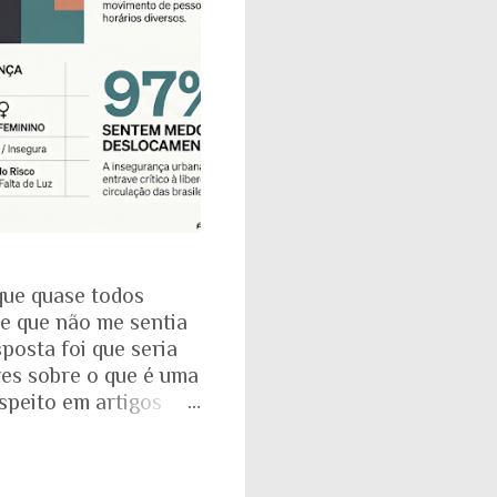
que quase todos
se que não me sentia
posta foi que seria
res sobre o que é uma
espeito em artigos
dade. É mesmo
a com o Instituto
: que 97% das