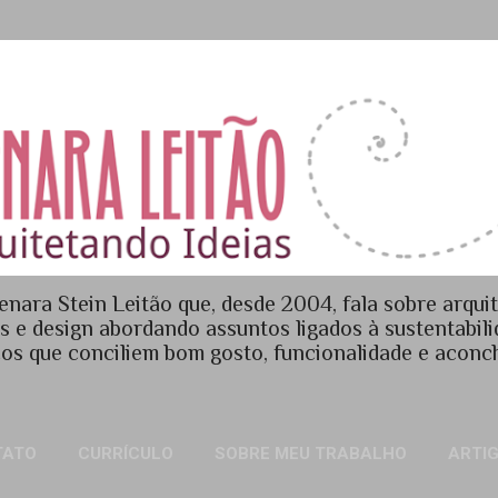
Pular para o conteúdo principal
enara Stein Leitão que, desde 2004, fala sobre arquit
es e design abordando assuntos ligados à sustentabil
os que conciliem bom gosto, funcionalidade e acon
TATO
CURRÍCULO
SOBRE MEU TRABALHO
ARTI