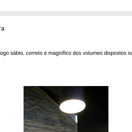
edo de sofrer violência quando se deslocam pela cid
71% das mulheres já sofreram algum tipo de violênci
s. Entre mulheres negras e LBT, os índices sobem a
er...
ra
 jogo sábio, correto e magnífico dos volumes dispostos so