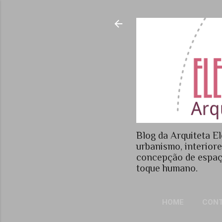
Blog da Arquiteta El
urbanismo, interior
concepção de espaç
toque humano.
HOME
CON