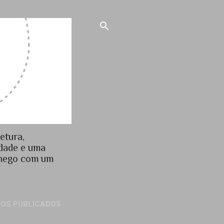
etura,
idade e uma
chego com um
GOS PUBLICADOS