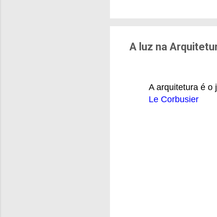
brasileiras sentem m
pesquisa aponta que 
deslocamentos urbano
sensação isolada. Se p
A luz na Arquitetu
A arquitetura é o
Le Corbusier