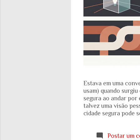
Estava em uma conve
usam) quando surgiu 
segura ao andar por 
talvez uma visão pes
cidade segura pode se
acadêmicos e govern
percepção pessoal. Ou
Locomotiva, divulga
Postar um c