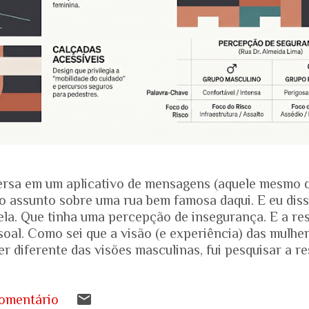
rsa em um aplicativo de mensagens (aquele mesmo 
o assunto sobre uma rua bem famosa daqui. E eu dis
ela. Que tinha uma percepção de insegurança. E a res
soal. Como sei que a visão (e experiência) das mulhe
r diferente das visões masculinas, fui pesquisar a r
amentais recentes para entender mais sobre a reali
.... Pesquisa do Instituto Patrícia Galvão em parceri
da em setembro de 2024, mostrou um dado alarmante
omentário