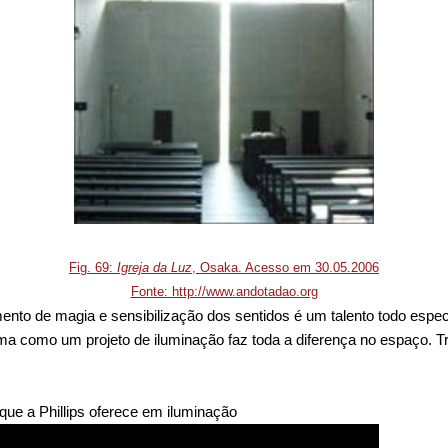
Fig. 69:
Igreja da Luz
, Osaka. Acesso em 30.05.2006
Fonte: http://www.andotadao.org
nto de magia e sensibilização dos sentidos é um talento todo especi
 como um projeto de iluminação faz toda a diferença no espaço. Tr
ue a Phillips oferece em iluminação