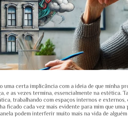
o uma certa implicância com a ideia de que minha pr
, e as vezes termina, essencialmente na estética. T
ática, trabalhando com espaços internos e externos, 
nha ficado cada vez mais evidente para mim que uma 
anela podem interferir muito mais na vida de alguém
ias dos projetos. Quando falamos de envelhecimento, 
e nos mostra que o Brasil está envelhecendo rapidam