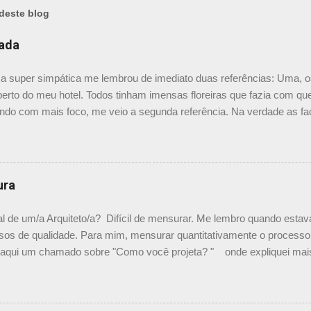
deste blog
hada
a super simpática me lembrou de imediato duas referências: Uma, o
erto do meu hotel. Todos tinham imensas floreiras que fazia com qu
ndo com mais foco, me veio a segunda referência. Na verdade as fa
segundas peles, floreiras que criam um micro clima super agradável 
mo a casa do colega Oscar Muller. Eu juro que tenho fotos no compu
para colocar aqui. A dele é uma casa de vila e, na parte dos fundos,
lantas, em geral trepadeiras, se mesclam e criam um efeito super i
ura
as sobre esse projeto no site e não sei o autor do projeto e nem com
s. Em algumas se tem alcance por dentro da casa, em outras me par
l de um/a Arquiteto/a? Difícil de mensurar. Me lembro quando estav
ceito é super bom. PS: O Elcio no comentário abaixo deixou o link c
sos de qualidade. Para mim, mensurar quantitativamente o processo 
vi aqui um chamado sobre "Como você projeta? " onde expliquei ma
hei um guia rápido falando sobre isso nesse site , descrevendo ex
a visualizar a quantidade de material gerado por um projeto. Vamos pa
ciais Esse passo é fundamental. Na minha experiência profissional j