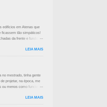
s edificios em Atenas que
e ficassem tão simpáticos!
chadas da frente e fundos
no interior do prédio.
LEIA MAIS
tador, mas não consegui
 tem uma cortina de metal
nteressante. Não achei mais
o é feita a manutenção das
eceu um pouco complicado,
a no mestrado, tinha gente
om ...
de projetar, na época, me
is ou menos como funciona
atamente o Processo de
LEIA MAIS
ssear por ele? Passo 1:
á posso até dizer quando um