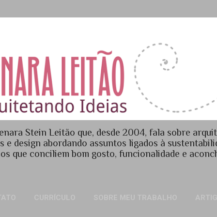
Pular para o conteúdo principal
enara Stein Leitão que, desde 2004, fala sobre arquit
es e design abordando assuntos ligados à sustentabil
os que conciliem bom gosto, funcionalidade e acon
TATO
CURRÍCULO
SOBRE MEU TRABALHO
ARTI