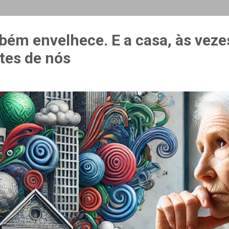
MAIS…
CURSO ESPAÇO & ESTÍMULO
bém envelhece. E a casa, às veze
tes de nós