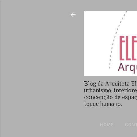
Blog da Arquiteta El
urbanismo, interior
concepção de espaç
toque humano.
HOME
CON