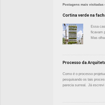
Postagens mais visitadas 
Cortina verde na fac
Essa cas
ficavam p
Mas olha
são como 
Justo co
acha-las 
onde as p
Processo da Arquitet
referênci
floreira
Como é o processo projetua
mas o con
pesquisando os tais proces
parecia surreal. Já escre
o meu processo. E agora ac
Projetar. Vale a visita par
Entrevista e discussões ini