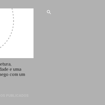
etura,
idade e uma
chego com um
GOS PUBLICADOS