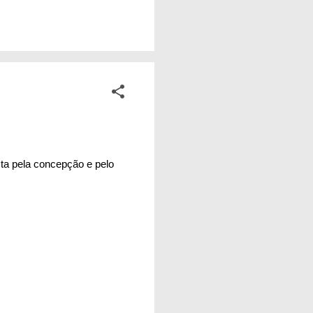
ta o país que temos.
sas, para as nossas
a simples por trás
ta pela concepção e pelo