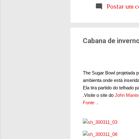
etária que aprendemo
Postar um c
E ainda estamos tent
cidades e para o sis
de tudo isso: onde q
Cabana de invern
The Sugar Bowl projetada p
ambienta onde está inserida
Ela tira partido do telhado 
.
Visite o site do
John Manisc
Fonte
.