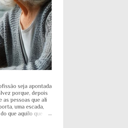
ofissão seja apontada
alvez porque, depois
e as pessoas que ali
porta, uma escada,
 do que aquilo que
isso fica ainda mais
ente. Aquela pirâmide