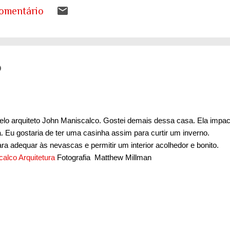
s a desenhar nos livros de geografia já não represen
omentário
ando entender o que isso significa para as nossas ca
tema de saúde. Eu costumo pensar que há uma pergunt
ueremos envelhecer? A resposta da maioria das p...
o
.
elo arquiteto John Maniscalco. Gostei demais dessa casa. Ela impac
. Eu gostaria de ter uma casinha assim para curtir um inverno.
para adequar às nevascas e permitir um interior acolhedor e bonito.
alco Arquitetura
Fotografia Matthew Millman