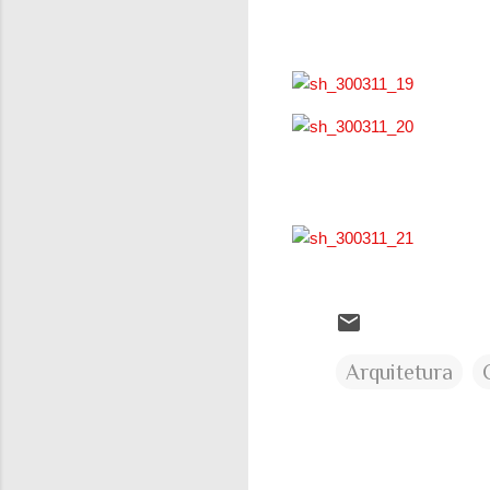
Arquitetura
C
o