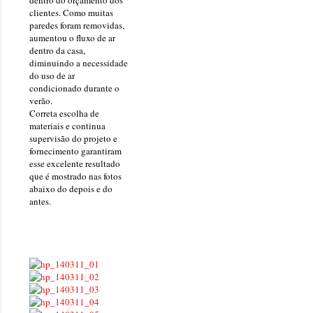
dentro do orçamento dos
onde queremos envelhecer? A resposta da
clientes. Como muitas
paredes foram removidas,
maioria das p...
aumentou o fluxo de ar
dentro da casa,
diminuindo a necessidade
do uso de ar
condicionado durante o
verão.
Correta escolha de
materiais e continua
supervisão do projeto e
fornecimento garantiram
esse excelente resultado
que é mostrado nas fotos
abaix
o
do depois e do
antes.
.