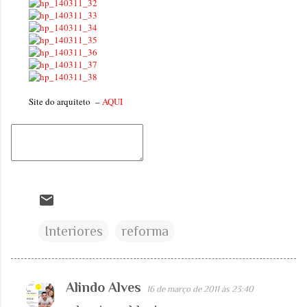
.
Site do arquiteto –
AQUI
Interiores
reforma
Alindo Alves
16 de março de 2011 às 23:40
C