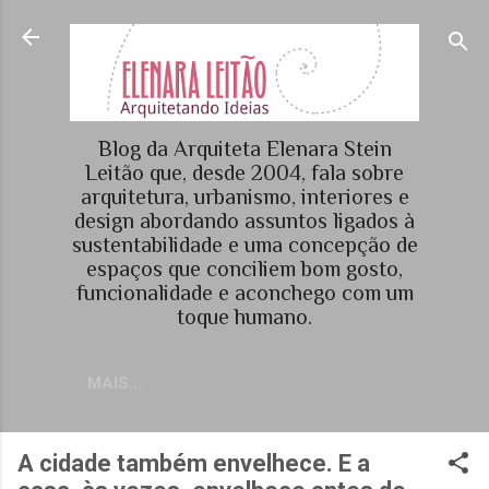
Pular para o conteúdo principal
Blog da Arquiteta Elenara Stein
Leitão que, desde 2004, fala sobre
arquitetura, urbanismo, interiores e
design abordando assuntos ligados à
sustentabilidade e uma concepção de
espaços que conciliem bom gosto,
funcionalidade e aconchego com um
toque humano.
MAIS…
A cidade também envelhece. E a