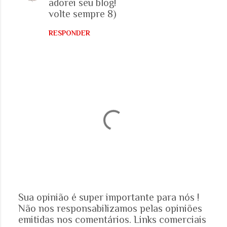
adorei seu blog!
o
volte sempre 8)
m
e
RESPONDER
n
t
á
r
i
o
s
Sua opinião é super importante para nós !
Não nos responsabilizamos pelas opiniões
P
emitidas nos comentários. Links comerciais
o