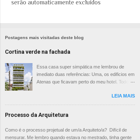
serão automaticamente excluídos
s
t
a
r
u
m
Postagens mais visitadas deste blog
c
o
Cortina verde na fachada
m
e
Essa casa super simpática me lembrou de
n
imediato duas referências: Uma, os edificios em
t
Atenas que ficavam perto do meu hotel. Todos
á
tinham imensas floreiras que fazia com que
r
LEIA MAIS
ficassem tão simpáticos! Mas olhando com
i
mais foco, me veio a segunda referência. Na
o
verdade as fachadas da frente e fundos são
Processo da Arquitetura
como segundas peles, floreiras que criam um
micro clima super agradável no interior do
Como é o processo projetual de um/a Arquiteto/a? Difícil de
prédio. Justo como a casa do colega Oscar
mensurar. Me lembro quando estava no mestrado, tinha gente