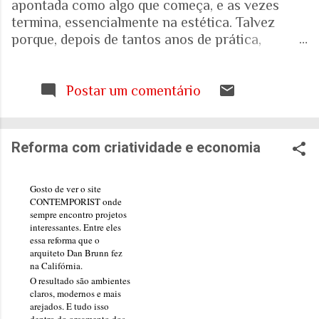
apontada como algo que começa, e as vezes
termina, essencialmente na estética. Talvez
porque, depois de tantos anos de prática,
trabalhando com espaços internos e externos, e
as pessoas que ali vivem e circulam, tenha ficado
cada vez mais evidente para mim que uma porta,
Postar um comentário
uma escada, uma calçada ou uma janela podem
interferir muito mais na vida de alguém do que
aquilo que aparece nas fotografias dos
Reforma com criatividade e economia
projetos. Quando falamos de envelhecimento,
isso fica ainda mais evidente. A realidade nos
Gosto de ver o site
mostra que o Brasil está envelhecendo
CONTEMPORIST
onde
rapidamente. Aquela pirâmide etária que
sempre encontro projetos
aprendemos a desenhar nos livros de geografia
interessantes. Entre eles
essa reforma que o
já não representa o país que temos. E ainda
arquiteto
Dan Brunn
fez
estamos tentando entender o que isso significa
na Califórnia.
para as nossas casas, para as nossas cidades e
O resultado são ambientes
claros, modernos e mais
para o sistema de saúde. Eu costumo pensar que
arejados. E tudo isso
há uma pergunta simples por trás de tudo isso: