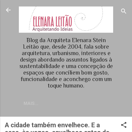
Pular para o conteúdo principal
Blog da Arquiteta Elenara Stein
Leitão que, desde 2004, fala sobre
arquitetura, urbanismo, interiores e
design abordando assuntos ligados à
sustentabilidade e uma concepção de
espaços que conciliem bom gosto,
funcionalidade e aconchego com um
toque humano.
MAIS…
A cidade também envelhece. E a