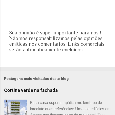
Sua opinião é super importante para nós !
Não nos responsabilizamos pelas opiniões
P
emitidas nos comentários. Links comerciais
o
serão automaticamente excluídos
s
t
a
r
u
m
Postagens mais visitadas deste blog
c
o
Cortina verde na fachada
m
e
Essa casa super simpática me lembrou de
n
imediato duas referências: Uma, os edificios em
t
Atenas que ficavam perto do meu hotel. Todos