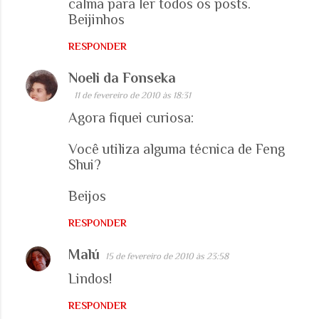
calma para ler todos os posts.
Beijinhos
n
t
RESPONDER
á
Noeli da Fonseka
r
11 de fevereiro de 2010 às 18:31
i
Agora fiquei curiosa:
o
s
Você utiliza alguma técnica de Feng
Shui?
Beijos
RESPONDER
Malú
15 de fevereiro de 2010 às 23:58
Lindos!
RESPONDER