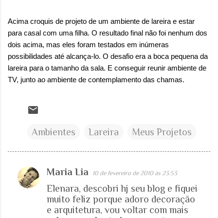
Acima croquis de projeto de um ambiente de lareira e estar
para casal com uma filha. O resultado final não foi nenhum dos
dois acima, mas eles foram testados em inúmeras
possibilidades até alcança-lo. O desafio era a boca pequena da
lareira para o tamanho da sala. E conseguir reunir ambiente de
TV, junto ao ambiente de contemplamento das chamas.
Ambientes
Lareira
Meus Projetos
Maria Lia
10 de fevereiro de 2010 às 23:53
C
Elenara, descobri hj seu blog e fiquei
o
muito feliz porque adoro decoração
m
e arquitetura, vou voltar com mais
e