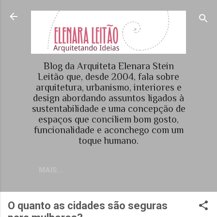
Pular para o conteúdo principal
Blog da Arquiteta Elenara Stein
Leitão que, desde 2004, fala sobre
arquitetura, urbanismo, interiores e
design abordando assuntos ligados à
sustentabilidade e uma concepção de
espaços que conciliem bom gosto,
funcionalidade e aconchego com um
toque humano.
MAIS…
O quanto as cidades são seguras