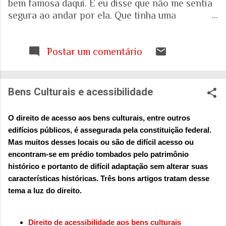
bem famosa daqui. E eu disse que não me sentia
segura ao andar por ela. Que tinha uma
percepção de insegurança. E a resposta foi que
seria talvez uma visão pessoal. Como sei que a
visão (e experiência) das mulheres sobre o que é
Postar um comentário
uma cidade segura pode ser diferente das visões
masculinas, fui pesquisar a respeito em artigos
acadêmicos e governamentais recentes para
Bens Culturais e acessibilidade
entender mais sobre a realidade. É mesmo
percepção pessoal. Ou.... Pesquisa do Instituto
O direito de acesso aos bens culturais, entre outros
Patrícia Galvão em parceria com o Instituto
edifícios públicos, é assegurada pela constituição federal.
Locomotiva, divulgada em setembro de 2024,
Mas muitos desses locais ou são de difícil acesso ou
mostrou um dado alarmante: que 97% das
encontram-se em prédio tombados pelo patrimônio
brasileiras sentem medo de sofrer violência
histórico e portanto de difícil adaptação sem alterar suas
quando se deslocam pela cidade. A mesma
características históricas. Três bons artigos tratam desse
pesquisa aponta que 71% das mulheres já
tema a luz do direito.
sofreram algum tipo de violência durante seus
deslocamentos urbanos. Entre mulheres negras
e LBT, os índices sobem ainda mais. Isso não é
Direito de acessibilidade aos bens culturais