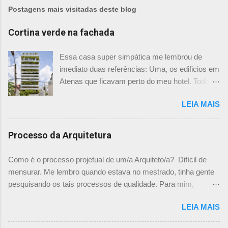
Postagens mais visitadas deste blog
Cortina verde na fachada
Essa casa super simpática me lembrou de
imediato duas referências: Uma, os edificios em
Atenas que ficavam perto do meu hotel. Todos
tinham imensas floreiras que fazia com que
LEIA MAIS
ficassem tão simpáticos! Mas olhando com
mais foco, me veio a segunda referência. Na
verdade as fachadas da frente e fundos são
Processo da Arquitetura
como segundas peles, floreiras que criam um
micro clima super agradável no interior do
Como é o processo projetual de um/a Arquiteto/a? Difícil de
prédio. Justo como a casa do colega Oscar
mensurar. Me lembro quando estava no mestrado, tinha gente
Muller. Eu juro que tenho fotos no computador,
pesquisando os tais processos de qualidade. Para mim,
mas não consegui acha-las para colocar aqui. A
mensurar quantitativamente o processo de projetar, na época,
dele é uma casa de vila e, na parte dos fundos,
LEIA MAIS
me parecia surreal. Já escrevi aqui um chamado sobre "Como
tem uma cortina de metal onde as plantas, em
você projeta? " onde expliquei mais ou menos como funciona
geral trepadeiras, se mesclam e criam um