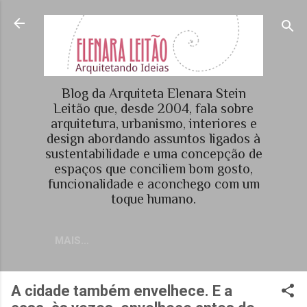
Pular para o conteúdo principal
Blog da Arquiteta Elenara Stein
Leitão que, desde 2004, fala sobre
arquitetura, urbanismo, interiores e
design abordando assuntos ligados à
sustentabilidade e uma concepção de
espaços que conciliem bom gosto,
funcionalidade e aconchego com um
toque humano.
MAIS…
A cidade também envelhece. E a