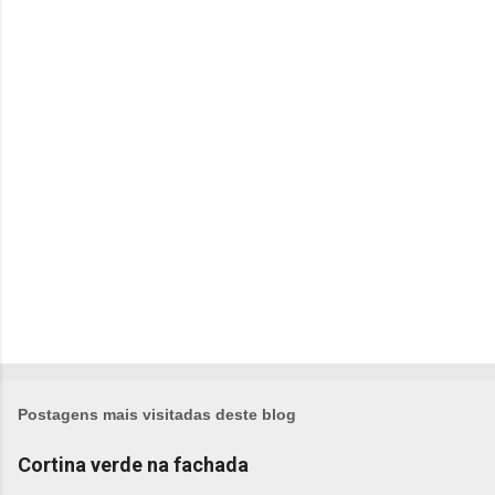
t
á
r
i
o
s
Postagens mais visitadas deste blog
Cortina verde na fachada