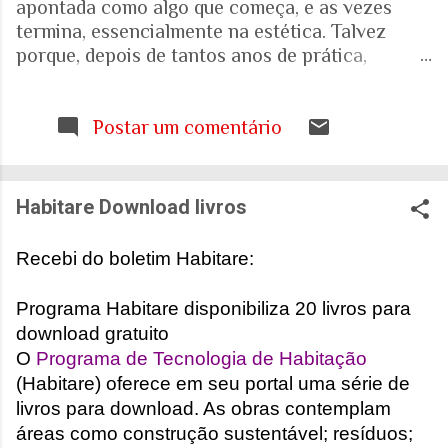
apontada como algo que começa, e as vezes
termina, essencialmente na estética. Talvez
porque, depois de tantos anos de prática,
trabalhando com espaços internos e externos, e
as pessoas que ali vivem e circulam, tenha ficado
cada vez mais evidente para mim que uma porta,
Postar um comentário
uma escada, uma calçada ou uma janela podem
interferir muito mais na vida de alguém do que
aquilo que aparece nas fotografias dos
Habitare Download livros
projetos. Quando falamos de envelhecimento,
isso fica ainda mais evidente. A realidade nos
Recebi do boletim Habitare:
mostra que o Brasil está envelhecendo
rapidamente. Aquela pirâmide etária que
Programa Habitare disponibiliza 20 livros para
aprendemos a desenhar nos livros de geografia
download gratuito
já não representa o país que temos. E ainda
O
Programa de Tecnologia de Habitação
estamos tentando entender o que isso significa
(Habitare) oferece em seu portal uma série de
para as nossas casas, para as nossas cidades e
livros para download. As obras contemplam
para o sistema de saúde. Eu costumo pensar que
áreas como construção sustentável; resíduos;
há uma pergunta simples por trás de tudo isso: