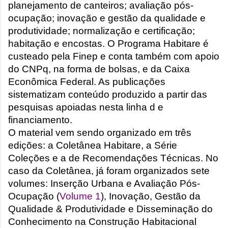
planejamento de canteiros; avaliação pós-
onde queremos envelhecer? A resposta da
ocupação; inovação e gestão da qualidade e
maioria das p...
produtividade; normalização e certificação;
habitação e encostas. O Programa Habitare é
custeado pela Finep e conta também com apoio
do CNPq, na forma de bolsas, e da Caixa
Econômica Federal. As publicações
sistematizam conteúdo produzido a partir das
pesquisas apoiadas nesta linha d e
financiamento.
O material vem sendo organizado em três
edições: a Coletânea Habitare, a Série
Coleções e a de Recomendações Técnicas. No
caso da Coletânea, já foram organizados sete
volumes: Inserção Urbana e Avaliação Pós-
Ocupação (
Volume 1
), Inovação, Gestão da
Qualidade & Produtividade e Disseminação do
Conhecimento na Construção Habitacional