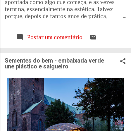
apontada como algo que começa, e as vezes
termina, essencialmente na estética. Talvez
porque, depois de tantos anos de prática,
trabalhando com espaços internos e externos, e
as pessoas que ali vivem e circulam, tenha ficado
cada vez mais evidente para mim que uma porta,
Postar um comentário
uma escada, uma calçada ou uma janela podem
interferir muito mais na vida de alguém do que
aquilo que aparece nas fotografias dos
Sementes do bem - embaixada verde
projetos. Quando falamos de envelhecimento,
une plástico e salgueiro
isso fica ainda mais evidente. A realidade nos
mostra que o Brasil está envelhecendo
rapidamente. Aquela pirâmide etária que
aprendemos a desenhar nos livros de geografia
já não representa o país que temos. E ainda
estamos tentando entender o que isso significa
para as nossas casas, para as nossas cidades e
para o sistema de saúde. Eu costumo pensar que
há uma pergunta simples por trás de tudo isso: