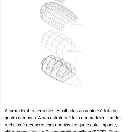
A forma lembra sementes espalhadas ao vento e é feita de
quatro camadas. A sua estrutura é feita em madeira. Um dos
recheios é recoberto com um plástico que é auto limpante,
além de reciclável, o Etileno tetrafluoroetileno (ETFE). Outra