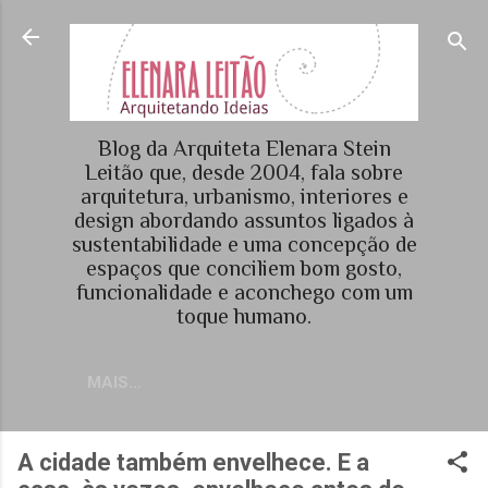
Pular para o conteúdo principal
Blog da Arquiteta Elenara Stein
Leitão que, desde 2004, fala sobre
arquitetura, urbanismo, interiores e
design abordando assuntos ligados à
sustentabilidade e uma concepção de
espaços que conciliem bom gosto,
funcionalidade e aconchego com um
toque humano.
MAIS…
A cidade também envelhece. E a