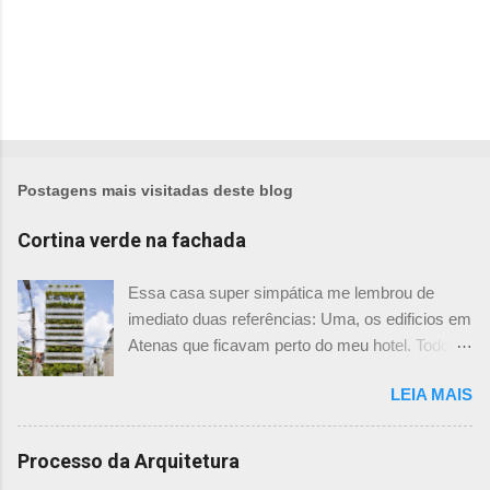
Postagens mais visitadas deste blog
Cortina verde na fachada
Essa casa super simpática me lembrou de
imediato duas referências: Uma, os edificios em
Atenas que ficavam perto do meu hotel. Todos
tinham imensas floreiras que fazia com que
LEIA MAIS
ficassem tão simpáticos! Mas olhando com
mais foco, me veio a segunda referência. Na
verdade as fachadas da frente e fundos são
Processo da Arquitetura
como segundas peles, floreiras que criam um