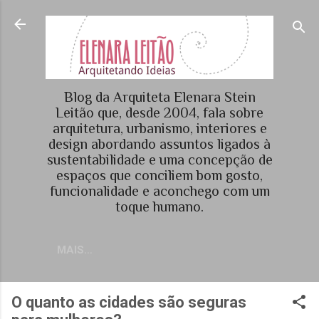
Pular para o conteúdo principal
Blog da Arquiteta Elenara Stein
Leitão que, desde 2004, fala sobre
arquitetura, urbanismo, interiores e
design abordando assuntos ligados à
sustentabilidade e uma concepção de
espaços que conciliem bom gosto,
funcionalidade e aconchego com um
toque humano.
MAIS…
O quanto as cidades são seguras