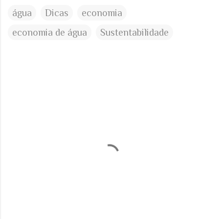
água
Dicas
economia
economia de água
Sustentabilidade
C
o
m
e
n
t
á
r
i
o
s