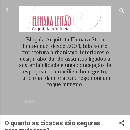
Pular para o conteúdo principal
Blog da Arquiteta Elenara Stein
Leitão que, desde 2004, fala sobre
arquitetura, urbanismo, interiores e
design abordando assuntos ligados à
sustentabilidade e uma concepção de
espaços que conciliem bom gosto,
funcionalidade e aconchego com um
toque humano.
MAIS…
O quanto as cidades são seguras