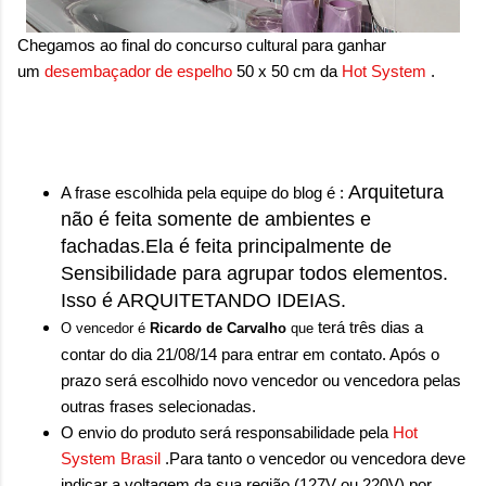
sensação isolada. Se per...
Chegamos ao final do concurso cultural para ganhar
um
desembaçador de espelho
50 x 50 cm da
Hot System
.
Arquitetura
A frase escolhida pela equipe do blog é :
não é feita somente de ambientes e
fachadas.Ela é feita principalmente de
Sensibilidade para agrupar todos elementos.
Isso é ARQUITETANDO IDEIAS.
terá três dias a
O vencedor é
Ricardo de Carvalho
que
contar do dia 21/08/14 para entrar em contato. Após o
prazo será escolhido novo vencedor ou vencedora pelas
outras frases selecionadas.
O envio do produto será responsabilidade pela
Hot
System Brasil
.Para tanto o vencedor ou vencedora deve
indicar a voltagem da sua região (127V ou 220V) por