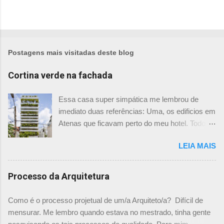
Postagens mais visitadas deste blog
Cortina verde na fachada
Essa casa super simpática me lembrou de
imediato duas referências: Uma, os edificios em
Atenas que ficavam perto do meu hotel. Todos
tinham imensas floreiras que fazia com que
LEIA MAIS
ficassem tão simpáticos! Mas olhando com
mais foco, me veio a segunda referência. Na
verdade as fachadas da frente e fundos são
Processo da Arquitetura
como segundas peles, floreiras que criam um
micro clima super agradável no interior do
Como é o processo projetual de um/a Arquiteto/a? Difícil de
prédio. Justo como a casa do colega Oscar
mensurar. Me lembro quando estava no mestrado, tinha gente
Muller. Eu juro que tenho fotos no computador,