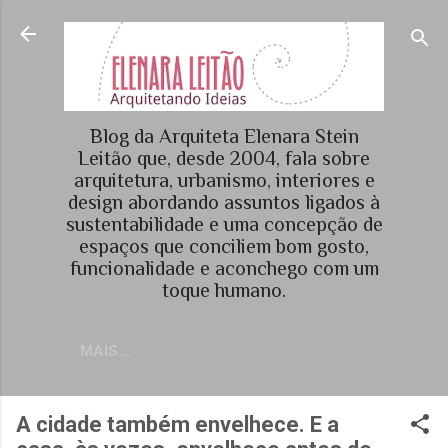
Pular para o conteúdo principal
Blog da Arquiteta Elenara Stein
Leitão que, desde 2004, fala sobre
arquitetura, urbanismo, interiores e
design abordando assuntos ligados à
sustentabilidade e uma concepção de
espaços que conciliem bom gosto,
funcionalidade e aconchego com um
toque humano.
MAIS…
A cidade também envelhece. E a