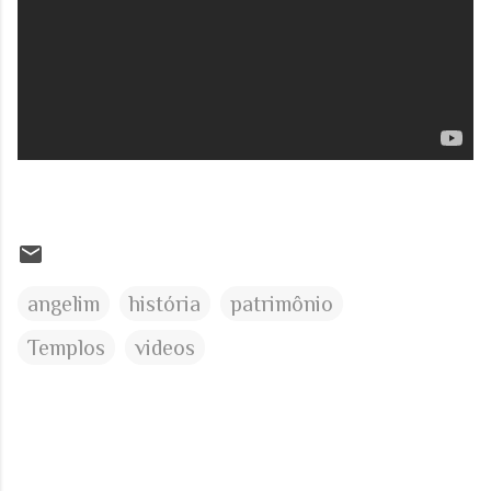
angelim
história
patrimônio
Templos
videos
C
o
m