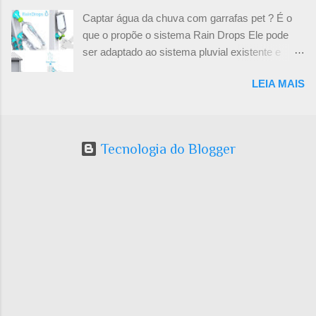
eta...
os figurões que vê na mídia com escritórios em
Captar água da chuva com garrafas pet ? É o
Miami e Paris. Eles são a minoria da minoria. A
que o propõe o sistema Rain Drops Ele pode
grande maioria dos colegas arquitetos está
ser adaptado ao sistema pluvial existente e
ralando em seus escritórios ou em escritórios
usado para molhar o jardim, por exemplo. Achei
alheios. E ainda faz bico no fim de semana. 2-
LEIA MAIS
a idéia interessante.
Recompensa intelectual : Tudo bem, não vou
ganhar rios de dinheiro, mas vou ser
reconhecido como uma pessoa criativa e
maravilhosa que vive para ajudar os outros.
Tecnologia do Blogger
Sim! Ajudar os amigos, parentes e conhecidos
dando palpites de como eles podem arrumar
suas casas e espaços. Palpite não é projeto ,
lembre. Sem contar que fica horas pesquisando
para achar soluções interessantes e vem
alguém e copia. E leva as glórias. 3- Saúde ...