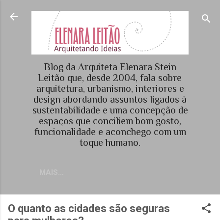
Pular para o conteúdo principal
Blog da Arquiteta Elenara Stein
Leitão que, desde 2004, fala sobre
arquitetura, urbanismo, interiores e
design abordando assuntos ligados à
sustentabilidade e uma concepção de
espaços que conciliem bom gosto,
funcionalidade e aconchego com um
toque humano.
MAIS…
O quanto as cidades são seguras