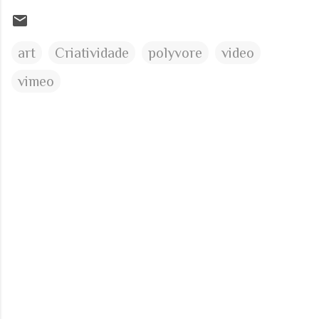
art
Criatividade
polyvore
video
vimeo
C
o
m
e
n
t
á
r
i
o
s