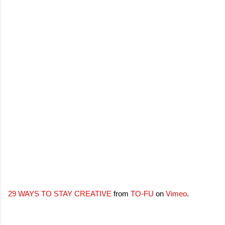
sensação isolada. Se per...
29 WAYS TO STAY CREATIVE
from
TO-FU
on
Vimeo
.