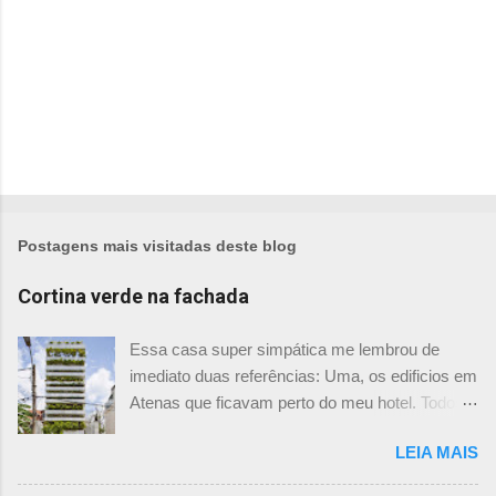
Postagens mais visitadas deste blog
Cortina verde na fachada
Essa casa super simpática me lembrou de
imediato duas referências: Uma, os edificios em
Atenas que ficavam perto do meu hotel. Todos
tinham imensas floreiras que fazia com que
LEIA MAIS
ficassem tão simpáticos! Mas olhando com
mais foco, me veio a segunda referência. Na