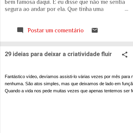
bem famosa daqui. E eu disse que não me sentia
segura ao andar por ela. Que tinha uma
percepção de insegurança. E a resposta foi que
seria talvez uma visão pessoal. Como sei que a
visão (e experiência) das mulheres sobre o que é
Postar um comentário
uma cidade segura pode ser diferente das visões
masculinas, fui pesquisar a respeito em artigos
acadêmicos e governamentais recentes para
29 ideias para deixar a criatividade fluir
entender mais sobre a realidade. É mesmo
percepção pessoal. Ou.... Pesquisa do Instituto
Patrícia Galvão em parceria com o Instituto
Fantástico vídeo, devíamos assisti-lo várias vezes por mês para
Locomotiva, divulgada em setembro de 2024,
nenhuma. São atos simples, mas que deixamos de lado em função
mostrou um dado alarmante: que 97% das
Quando a vida nos pede muitas vezes que apenas tentemos ser f
brasileiras sentem medo de sofrer violência
quando se deslocam pela cidade. A mesma
pesquisa aponta que 71% das mulheres já
sofreram algum tipo de violência durante seus
deslocamentos urbanos. Entre mulheres negras
e LBT, os índices sobem ainda mais. Isso não é