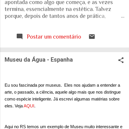
apontada como algo que começa, e as vezes
termina, essencialmente na estética. Talvez
porque, depois de tantos anos de prática,
trabalhando com espaços internos e externos, e
as pessoas que ali vivem e circulam, tenha ficado
cada vez mais evidente para mim que uma porta,
Postar um comentário
uma escada, uma calçada ou uma janela podem
interferir muito mais na vida de alguém do que
aquilo que aparece nas fotografias dos
Museu da Água - Espanha
projetos. Quando falamos de envelhecimento,
isso fica ainda mais evidente. A realidade nos
mostra que o Brasil está envelhecendo
rapidamente. Aquela pirâmide etária que
Eu sou fascinada por museus.
Eles nos ajudam a entender a
aprendemos a desenhar nos livros de geografia
arte, o passado, a ciência, aquele algo mais que nos distingue
já não representa o país que temos. E ainda
como espécie inteligente. Já escrevi algumas matérias sobre
estamos tentando entender o que isso significa
eles. Veja
AQUI
.
para as nossas casas, para as nossas cidades e
para o sistema de saúde. Eu costumo pensar que
há uma pergunta simples por trás de tudo isso:
Aqui no RS temos um exemplo de Museu muito interessante e