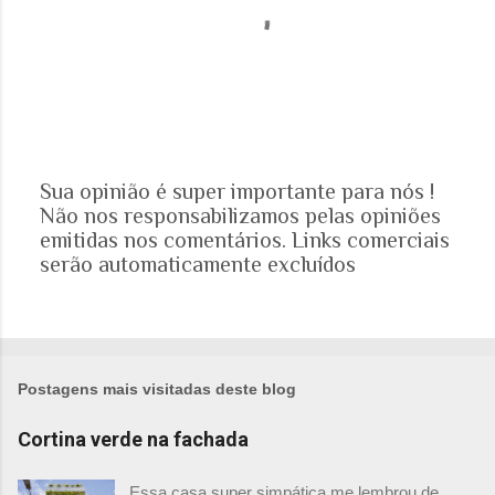
Sua opinião é super importante para nós !
Não nos responsabilizamos pelas opiniões
P
emitidas nos comentários. Links comerciais
o
serão automaticamente excluídos
s
t
a
r
u
m
Postagens mais visitadas deste blog
c
o
Cortina verde na fachada
m
e
Essa casa super simpática me lembrou de