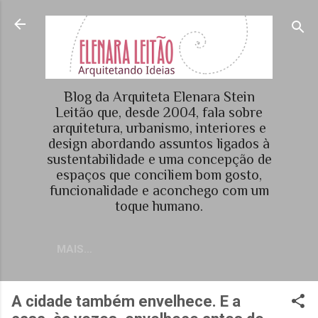
Pular para o conteúdo principal
Blog da Arquiteta Elenara Stein
Leitão que, desde 2004, fala sobre
arquitetura, urbanismo, interiores e
design abordando assuntos ligados à
sustentabilidade e uma concepção de
espaços que conciliem bom gosto,
funcionalidade e aconchego com um
toque humano.
MAIS…
A cidade também envelhece. E a