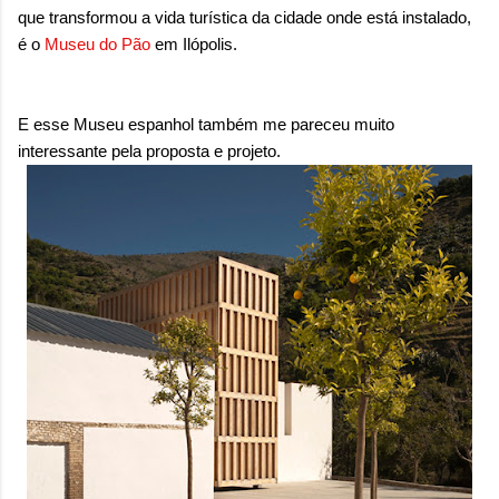
onde queremos envelhecer? A resposta da
que transformou a vida turística da cidade onde está instalado,
maioria das p...
é o
Museu do Pão
em Ilópolis.
E esse Museu espanhol também me pareceu muito
interessante pela proposta e projeto.