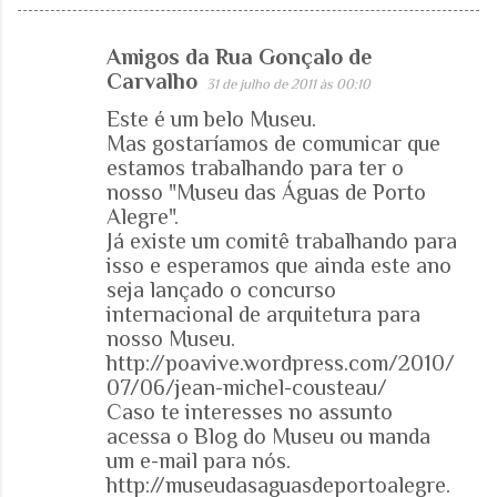
Amigos da Rua Gonçalo de
C
Carvalho
31 de julho de 2011 às 00:10
o
Este é um belo Museu.
m
Mas gostaríamos de comunicar que
e
estamos trabalhando para ter o
nosso "Museu das Águas de Porto
n
Alegre".
t
Já existe um comitê trabalhando para
á
isso e esperamos que ainda este ano
r
seja lançado o concurso
internacional de arquitetura para
i
nosso Museu.
o
http://poavive.wordpress.com/2010/
s
07/06/jean-michel-cousteau/
Caso te interesses no assunto
acessa o Blog do Museu ou manda
um e-mail para nós.
http://museudasaguasdeportoalegre.