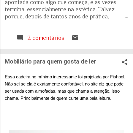
apontada como algo que começa, e as vezes
termina, essencialmente na estética. Talvez
porque, depois de tantos anos de prática,
trabalhando com espaços internos e externos, e
as pessoas que ali vivem e circulam, tenha ficado
cada vez mais evidente para mim que uma porta,
2 comentários
uma escada, uma calçada ou uma janela podem
interferir muito mais na vida de alguém do que
aquilo que aparece nas fotografias dos
Mobiliário para quem gosta de ler
projetos. Quando falamos de envelhecimento,
isso fica ainda mais evidente. A realidade nos
Essa cadeira no mínimo interessante foi projetada por Fishbol.
mostra que o Brasil está envelhecendo
Não sei se ela é exatamente confortável, no site diz que pode
rapidamente. Aquela pirâmide etária que
ser usada com almofadas, mas que chama a atenção
, isso
aprendemos a desenhar nos livros de geografia
chama. Principalmente de quem curte uma bela leitura.
já não representa o país que temos. E ainda
estamos tentando entender o que isso significa
para as nossas casas, para as nossas cidades e
para o sistema de saúde. Eu costumo pensar que
há uma pergunta simples por trás de tudo isso: