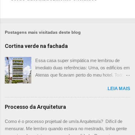
t
a
r
u
m
Postagens mais visitadas deste blog
c
o
Cortina verde na fachada
m
e
Essa casa super simpática me lembrou de
n
imediato duas referências: Uma, os edificios em
t
Atenas que ficavam perto do meu hotel. Todos
á
tinham imensas floreiras que fazia com que
r
LEIA MAIS
ficassem tão simpáticos! Mas olhando com
i
mais foco, me veio a segunda referência. Na
o
verdade as fachadas da frente e fundos são
Processo da Arquitetura
como segundas peles, floreiras que criam um
micro clima super agradável no interior do
Como é o processo projetual de um/a Arquiteto/a? Difícil de
prédio. Justo como a casa do colega Oscar
mensurar. Me lembro quando estava no mestrado, tinha gente
Muller. Eu juro que tenho fotos no computador,