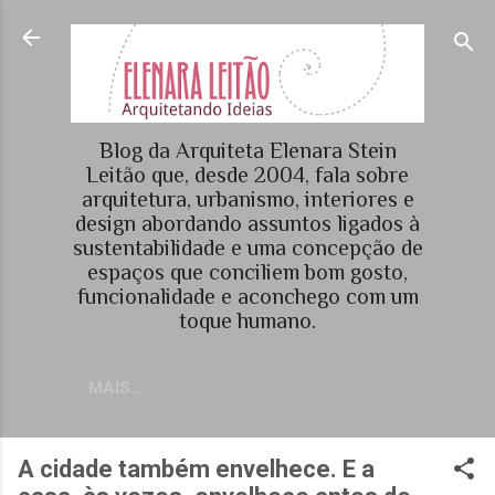
Pular para o conteúdo principal
Blog da Arquiteta Elenara Stein
Leitão que, desde 2004, fala sobre
arquitetura, urbanismo, interiores e
design abordando assuntos ligados à
sustentabilidade e uma concepção de
espaços que conciliem bom gosto,
funcionalidade e aconchego com um
toque humano.
MAIS…
A cidade também envelhece. E a