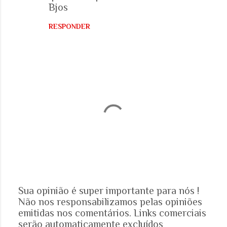
Bjos
RESPONDER
Sua opinião é super importante para nós !
Não nos responsabilizamos pelas opiniões
P
emitidas nos comentários. Links comerciais
o
serão automaticamente excluídos
s