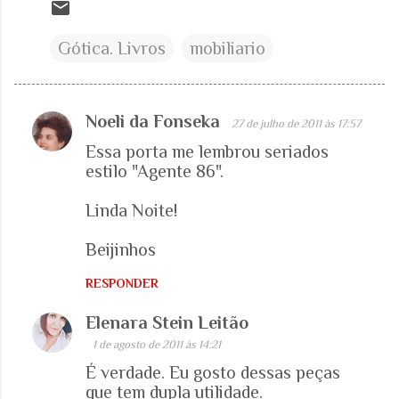
Gótica. Livros
mobiliario
Noeli da Fonseka
27 de julho de 2011 às 17:57
C
Essa porta me lembrou seriados
o
estilo "Agente 86".
m
e
Linda Noite!
n
Beijinhos
t
á
RESPONDER
r
Elenara Stein Leitão
i
1 de agosto de 2011 às 14:21
o
É verdade. Eu gosto dessas peças
s
que tem dupla utilidade.