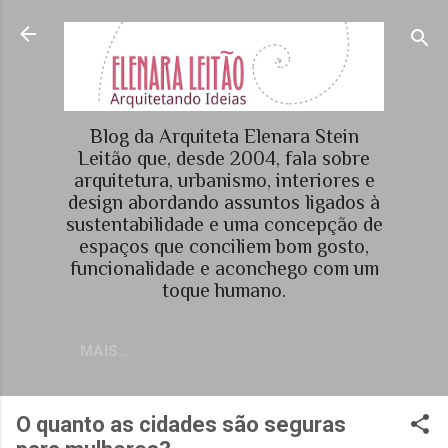
Pular para o conteúdo princip
Blog da Arquiteta Elenara Stein
Leitão que, desde 2004, fala sobre
arquitetura, urbanismo, interiores e
design abordando assuntos ligados à
sustentabilidade e uma concepção de
espaços que conciliem bom gosto,
funcionalidade e aconchego com um
toque humano.
MAIS…
O quanto as cidades são seguras