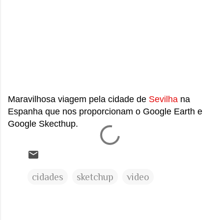
sensação isolada. Se per...
Maravilhosa viagem pela cidade de
Sevilha
na
Espanha que nos proporcionam o Google Earth e
Google Skecthup.
cidades
sketchup
video
C
o