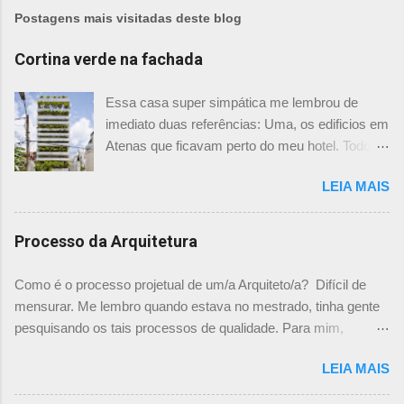
Postagens mais visitadas deste blog
Cortina verde na fachada
Essa casa super simpática me lembrou de
imediato duas referências: Uma, os edificios em
Atenas que ficavam perto do meu hotel. Todos
tinham imensas floreiras que fazia com que
LEIA MAIS
ficassem tão simpáticos! Mas olhando com
mais foco, me veio a segunda referência. Na
verdade as fachadas da frente e fundos são
Processo da Arquitetura
como segundas peles, floreiras que criam um
micro clima super agradável no interior do
Como é o processo projetual de um/a Arquiteto/a? Difícil de
prédio. Justo como a casa do colega Oscar
mensurar. Me lembro quando estava no mestrado, tinha gente
Muller. Eu juro que tenho fotos no computador,
pesquisando os tais processos de qualidade. Para mim,
mas não consegui acha-las para colocar aqui. A
mensurar quantitativamente o processo de projetar, na época,
dele é uma casa de vila e, na parte dos fundos,
LEIA MAIS
me parecia surreal. Já escrevi aqui um chamado sobre "Como
tem uma cortina de metal onde as plantas, em
você projeta? " onde expliquei mais ou menos como funciona