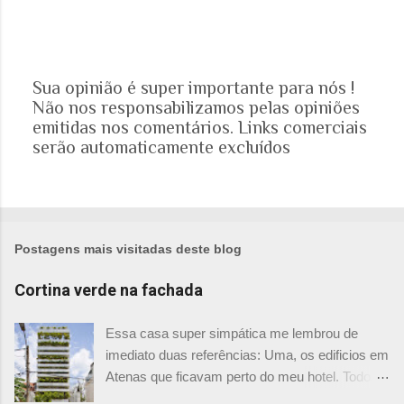
Sua opinião é super importante para nós !
Não nos responsabilizamos pelas opiniões
P
emitidas nos comentários. Links comerciais
o
serão automaticamente excluídos
s
t
a
r
u
m
Postagens mais visitadas deste blog
c
o
Cortina verde na fachada
m
e
Essa casa super simpática me lembrou de
n
imediato duas referências: Uma, os edificios em
t
Atenas que ficavam perto do meu hotel. Todos
á
tinham imensas floreiras que fazia com que