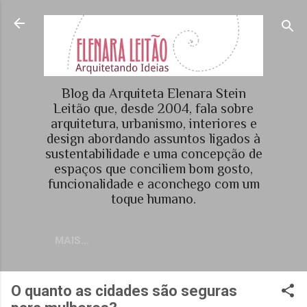
Pular para o conteúdo principal
Blog da Arquiteta Elenara Stein
Leitão que, desde 2004, fala sobre
arquitetura, urbanismo, interiores e
design abordando assuntos ligados à
sustentabilidade e uma concepção de
espaços que conciliem bom gosto,
funcionalidade e aconchego com um
toque humano.
MAIS…
O quanto as cidades são seguras