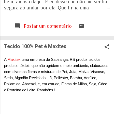
bem famosa daqui. E eu disse que não me sentia
segura ao andar por ela. Que tinha uma
percepção de insegurança. E a resposta foi que
seria talvez uma visão pessoal. Como sei que a
visão (e experiência) das mulheres sobre o que é
Postar um comentário
uma cidade segura pode ser diferente das visões
masculinas, fui pesquisar a respeito em artigos
acadêmicos e governamentais recentes para
Tecido 100% Pet é Maxitex
entender mais sobre a realidade. É mesmo
percepção pessoal. Ou.... Pesquisa do Instituto
A
Maxitex
uma empresa de Sapiranga, RS produz tecidos
Patrícia Galvão em parceria com o Instituto
produtos têxteis que não agridem o meio-ambiente, elaborados
Locomotiva, divulgada em setembro de 2024,
com diversas fibras e misturas de Pet, Juta, Malva, Viscose,
mostrou um dado alarmante: que 97% das
Seda, Algodão Reciclado, Lã, Poliéster, Bambu, Acrílico,
brasileiras sentem medo de sofrer violência
Poliamida, Abacaxi, e, em estudo, Fibras de Milho, Soja, Côco
quando se deslocam pela cidade. A mesma
e Proteína do Leite. Parabéns !
pesquisa aponta que 71% das mulheres já
sofreram algum tipo de violência durante seus
deslocamentos urbanos. Entre mulheres negras
e LBT, os índices sobem ainda mais. Isso não é