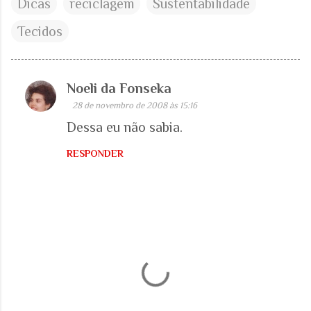
Dicas
reciclagem
Sustentabilidade
Tecidos
Noeli da Fonseka
C
28 de novembro de 2008 às 15:16
o
Dessa eu não sabia.
m
e
RESPONDER
n
t
á
r
i
o
s