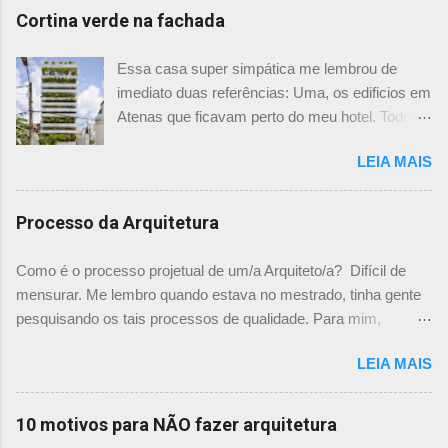
Cortina verde na fachada
Essa casa super simpática me lembrou de
imediato duas referências: Uma, os edificios em
Atenas que ficavam perto do meu hotel. Todos
tinham imensas floreiras que fazia com que
LEIA MAIS
ficassem tão simpáticos! Mas olhando com
mais foco, me veio a segunda referência. Na
verdade as fachadas da frente e fundos são
Processo da Arquitetura
como segundas peles, floreiras que criam um
micro clima super agradável no interior do
Como é o processo projetual de um/a Arquiteto/a? Difícil de
prédio. Justo como a casa do colega Oscar
mensurar. Me lembro quando estava no mestrado, tinha gente
Muller. Eu juro que tenho fotos no computador,
pesquisando os tais processos de qualidade. Para mim,
mas não consegui acha-las para colocar aqui. A
mensurar quantitativamente o processo de projetar, na época,
dele é uma casa de vila e, na parte dos fundos,
LEIA MAIS
me parecia surreal. Já escrevi aqui um chamado sobre "Como
tem uma cortina de metal onde as plantas, em
você projeta? " onde expliquei mais ou menos como funciona
geral trepadeiras, se mesclam e criam um
o meu processo. E agora achei um guia rápido falando sobre
10 motivos para NÃO fazer arquitetura
efeito super interessante. Não achei mais
isso nesse site , descrevendo exatamente o Processo de