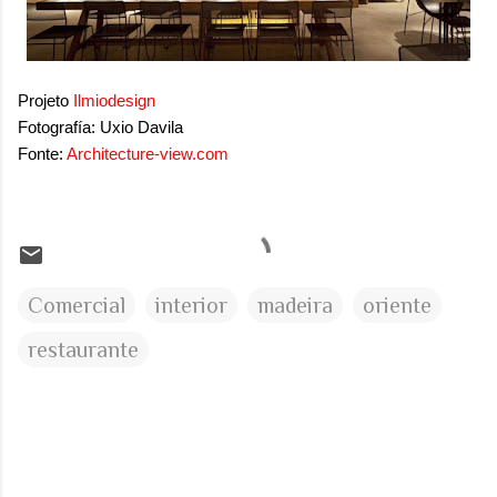
Projeto
Ilmiodesign
Fotografía: Uxio Davila
Fonte:
Architecture-view.com
Comercial
interior
madeira
oriente
restaurante
C
o
m