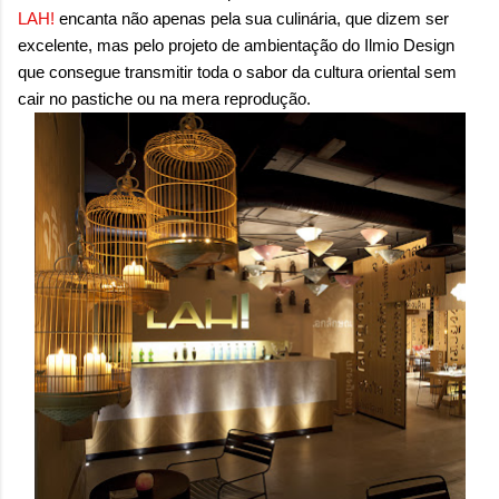
onde queremos envelhecer? A resposta da
LAH!
encanta não apenas pela
sua culinária, que dizem ser
maioria das p...
excelente, mas pelo projeto de ambientação do Ilmio Design
que consegue transmitir toda o sabor da cultura oriental sem
cair no pastiche ou na mera reprodução.