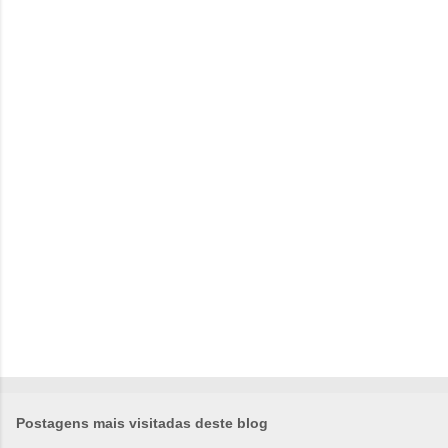
e
n
t
á
r
i
o
s
Postagens mais visitadas deste blog