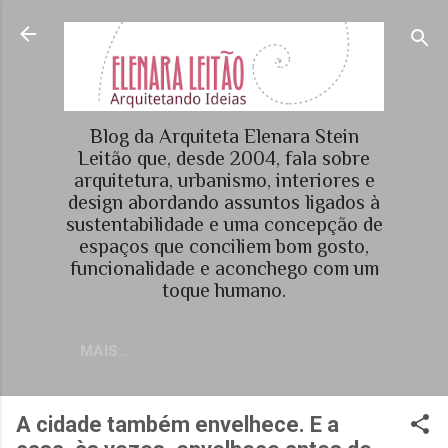
Pular para o conteúdo principal
Blog da Arquiteta Elenara Stein
Leitão que, desde 2004, fala sobre
arquitetura, urbanismo, interiores e
design abordando assuntos ligados à
sustentabilidade e uma concepção de
espaços que conciliem bom gosto,
funcionalidade e aconchego com um
toque humano.
MAIS…
A cidade também envelhece. E a