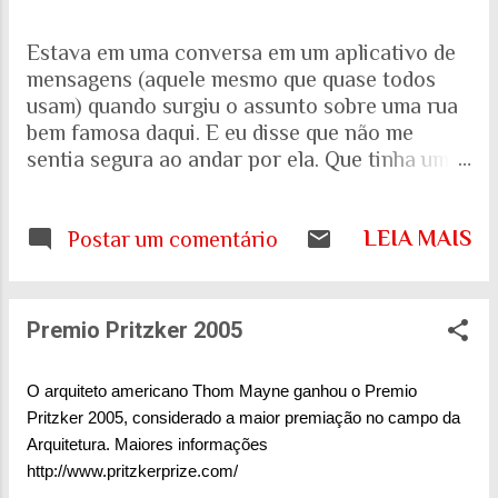
Estava em uma conversa em um aplicativo de
mensagens (aquele mesmo que quase todos
usam) quando surgiu o assunto sobre uma rua
bem famosa daqui. E eu disse que não me
sentia segura ao andar por ela. Que tinha uma
percepção de insegurança. E a resposta foi
que seria talvez uma visão pessoal. Como sei
LEIA MAIS
que a visão (e experiência) das mulheres sobre
Postar um comentário
o que é uma cidade segura pode ser diferente
das visões masculinas, fui pesquisar a respeito
em artigos acadêmicos e governamentais
Premio Pritzker 2005
recentes para entender mais sobre a realidade.
É mesmo percepção pessoal. Ou.... Pesquisa do
O arquiteto americano Thom Mayne ganhou o Premio
Instituto Patrícia Galvão em parceria com o
Pritzker 2005, considerado a maior premiação no campo da
Instituto Locomotiva, divulgada em setembro
Arquitetura. Maiores informações
de 2024, mostrou um dado alarmante: que 97%
http://www.pritzkerprize.com/
das brasileiras sentem medo de sofrer