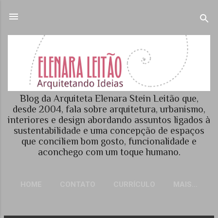
Pular para o conteúdo principal
Blog da Arquiteta Elenara Stein Leitão que,
desde 2004, fala sobre arquitetura, urbanismo,
interiores e design abordando assuntos ligados à
sustentabilidade e uma concepção de espaços
que conciliem bom gosto, funcionalidade e
aconchego com um toque humano.
HOME
CONTATO
CURRÍCULO
MAIS…