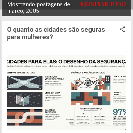
Mostrando postagens de
MOSTRAR TUDO
P
março, 2005
o
O quanto as cidades são seguras
s
para mulheres?
t
a
g
e
n
s